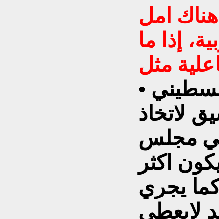
 هناك امل
ة، إذا ما
• دعم مطالب الشعب الفلسطيني
يق لاتخاذ
ي مجلس
يكون اكثر
 كما يجري
د لايعطي