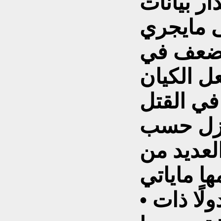
ار بيانات
ى مايجري
لضعف في
عل الكيان
في القتل
لعزل حسب
لعديد من
• الجامعة العربية تضم دولًا ذات