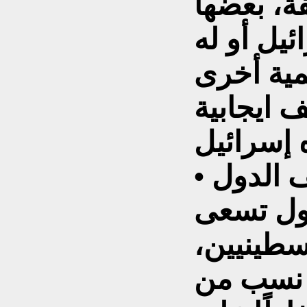
، بعضها
ئيل أو له
مية أخرى
 ايجابية
• هناك تباين كبير في مواقف الدول
دول تسعى
سطينيين،
ي نسب من