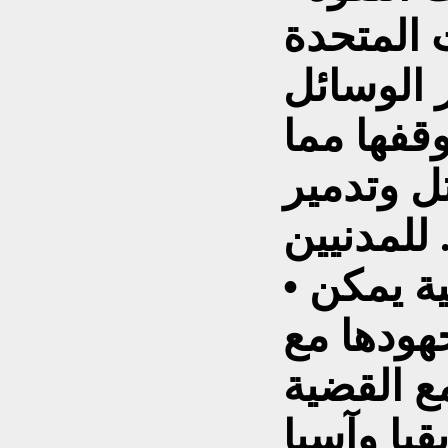
ت المتحدة
ر الوسائل
وقفها مما
 وتدمير
مدنيين .
• أنشاء تحالفات دولية يمكن
هودها مع
ع القضية
قيا وآسيا