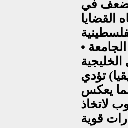
 ضعف في
ه القضايا
• وجود تكتلات داخل الجامعة
الخليجية
يا) تؤدي
مما يعكس
ب لاتخاذ