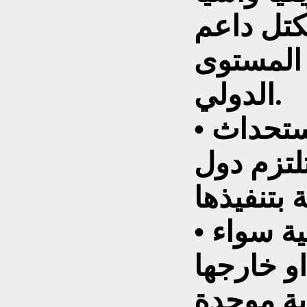
تكتل داعم
 المستوى
الدولي.
• تعزيز العمل الجماعي بستحداث
تلتزم دول
• تجاهل التدخلات الخارجية سواء
و خارجها
وية موحدة