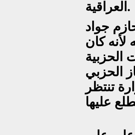
العراقية.
ازم جواد
 لأنه كان
ت الحزبية
ز الحزبي
رة تنتظر