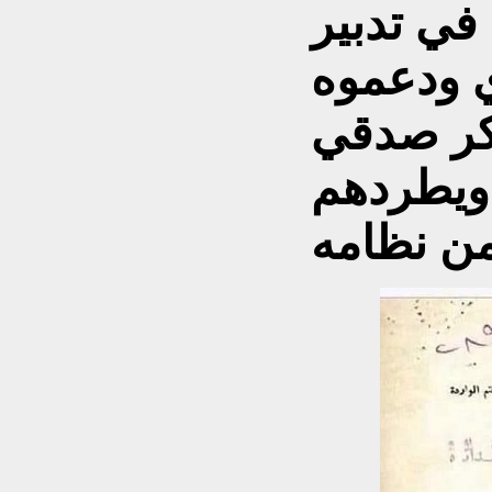
في تدبير
ي ودعموه
بكر صدقي
ويطردهم