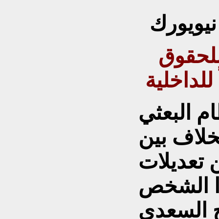
نيويورك
للحقوق
 للداخلية
ام البعثي
، ودب الخلاف بين
ن تعديلات
ذا الشخص
ح السعدي