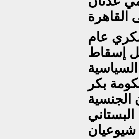
مي عدنان
سكري عام
دخل إسقاط
السياسية
كومة بكر
الجنسية
البستاني
 شيوعيان