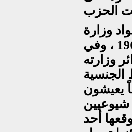
اد وزارة
الداخلية في 12 أيار 1963 ، وفي
ر وزارته
 الجنسية
12 عراقياً يعيشون
 شيوعيين
قعها أحد