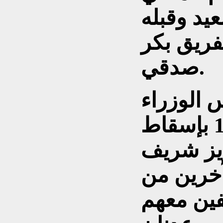
يد وقبله
ريق بكر
صدقي.
الوزراء
نوري السعيد عام 1955 بإسقاط
زيز شريف
خرين من
فين معهم