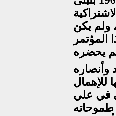
دمشق في تشرين الأول 1963 بتبنى
اشتراكية
 ولم يكن
 المؤتمر
 وأنصاره
 للإهمال
ى في علي
 طموحاته