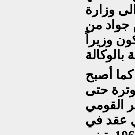
لى وزارة
 جواد من
ون وزيراً
كما أصبح
وترة حتى
ر القومي
 عقد في