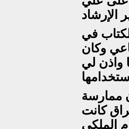
على علي
لكتاب في
عي وكان
 واذن لي
ن ممارسة
راق كانت
م الملكي