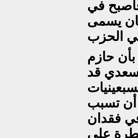
فأصبح في
كان يسمى
بأن حازم
سعدي قد
سبعينيات
 أن تسبب
هما عام 1963 في فقدان
يطرة على