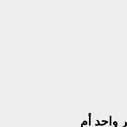
وز١٩٥٨ متغير واحد أم