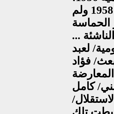
واخيرا 1957وصولا إلى 1958 ولم
 الحماسة
ناشئة ...
193، القومية/ لعبد
بعث/ فؤاد
المعارضة
ني/ كامل
استقلال/
تبطت تلك