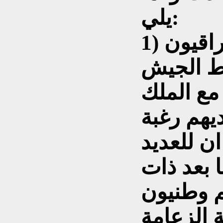
يلي:
1) أن غالبية الضباط العراقيون
ط الجيش
مع الملك
اول 1921 ولديهم رغبة
ان للعديد
 بعد ذات
م وطنيون
 الزعامة