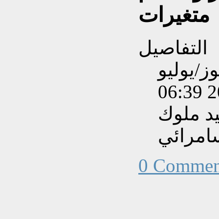
متغيرات
التفاصيل
بتاريخ الأحد, 13 تموز/يوليو
202
د ملوك
امرائي
0 Commen