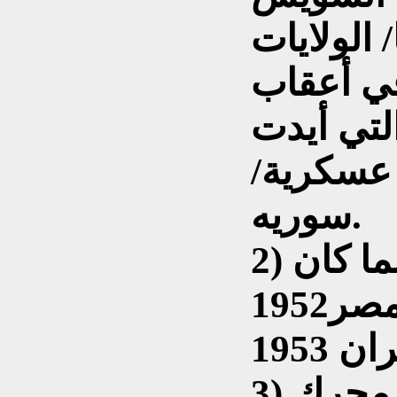
ركا/ الولايات
في أعقاب
التي أيدت
بات عسكرية/
سوريه.
2) التأثير العملي والإعلامي بما كان
سائدا آنذاك لاحداث مصر1952
3) الدوافع الجيوسياسية محرك