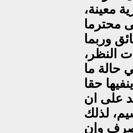
ة معينة،
ى محترما
ئق وربما
ت النظر،
 حالة ما
كد على ان
يم، لذلك
صرف وإن