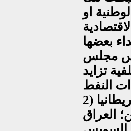
وطنية او
لاقتصادية
داء بعضها
يس مجلس
على خلفية تزايد
2) الأمر الاخر الأهم .. تخلي بريطانيا
؛ العراق
 السويس