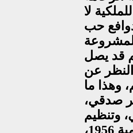
لملكية لا
دوافع حب
م قد يصل
لنظر عن
، وهذا ما
 1936/ بكر صدقي،
 عالي، وتنظيم
الظباط/ اجتماع الكاظمية 1956،