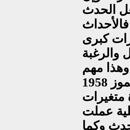
ل الحدث
 فالأحداث
رات كبرى
ل والرغبة
 وهذا مهم
جدا، أن ما حدث في 14 تموز 1958
 متغيرات
لية عملت
حدث وكما