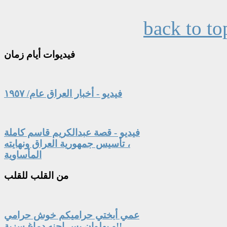
back to to
فيديوات
أيام زمان
فيديو - أخبار العراق عام/ ١٩٥٧
فيديو - قصة عبدالكريم قاسم كاملة
، تأسيس جمهورية العراق ونهايته
المأساوية
من
القلب للقلب
عمي أبختي حراميكم خوش حرامي
و بهلوان بس احنه دماغ سزية!!