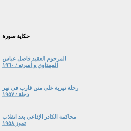
حكاية
صورة
المرحوم العقيد فاضل عباس
المهداوي و أسرته / ١٩٦٠
رحلة نهرية على متن قارب في نهر
دجلة / ١٩٥٧
محاكمة الكادر الإذاعي بعد انقلاب
تموز ١٩٥٨