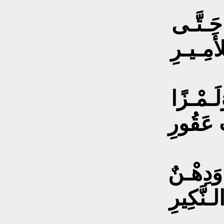
 حَـتَّـى
أَمِـيـرِ
لَـمْـزًا
 عَقُورِ
وَدِهْـنٌ
ـنَّكِيرِ