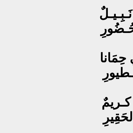
َـبِـيـلٌ
حُـضُورِ
حِمَانا
لـطيورِ
 كـريمٌ
حَقِيرِ