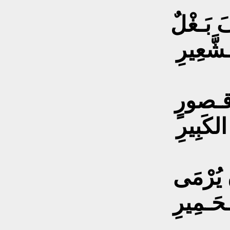
فَ بَـغْلٌ
ـشَّعِيرِ
 قـصورٍ
لكَبِيرِ
 يُرْمَى
ـحَـمِيرِ