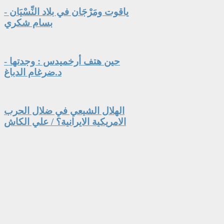
ياقوت ومَرْجَان في بلاد النِّسْيَان -
بسام شكري
حين هتف أرخميدس : وجدتها -
د.ضرغام الدباغ
الهلال الشيعي في ضلال الحرب
الامريكية الايرانية؟ / علي الكاش