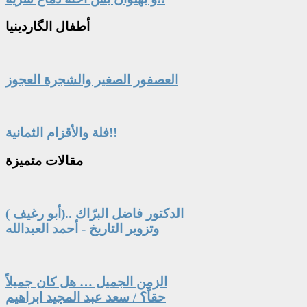
أطفال
الگاردينيا
العصفور الصغير والشجرة العجوز
فلة والأقزام الثمانية!!
مقالات
متميزة
الدكتور فاضل البرّاك ..(أبو رغيف )
وتزوير التاريخ - أحمد العبدالله
الزمن الجميل … هل كان جميلاً
حقاً؟ / سعد عبد المجيد ابراهيم