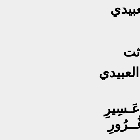
عبيدي
ثت
لعبيدي
عَـسِيرِ
ُــرُورِ