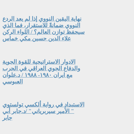
نهاية اليقين النووي إذا لم يعد الردع
النووي ضمانةً للاستقرار، فما الذي
سيحفظ توازن العالم؟ / اللواء الركن
علاء الدين حسين مكي خماس
الادوار الاستراتيجية للقوة الجوية
والدفاع الجوي العراقي في الحرب
مع ايران ١٩٨٠- ١٩٨٨ / د.علوان
العبوسي
الاستبداد في رواية ألكسي تولستوي
" الأمير سيربرياني" /د.جابر أبي
جابر