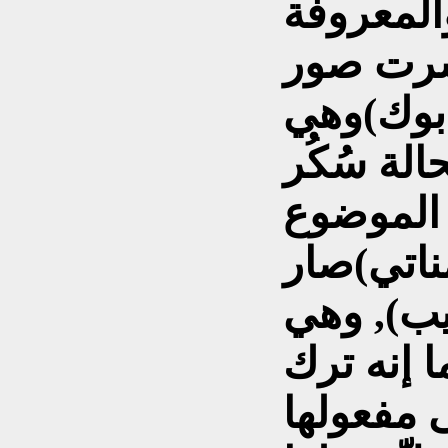
والمعروفة
نشرت صور
بوك)وهي
الة سُكُر
الموضوع
مناتي)صار
ب), وهي
ا إنه ترك
ى مفعولها