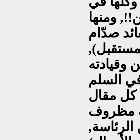
وكلها في
!!, ومنها
ئد صدّام
مستقبل),
 وقيادته
في السلم
ع كل مقال
بله مظروف
 الرئاسة,