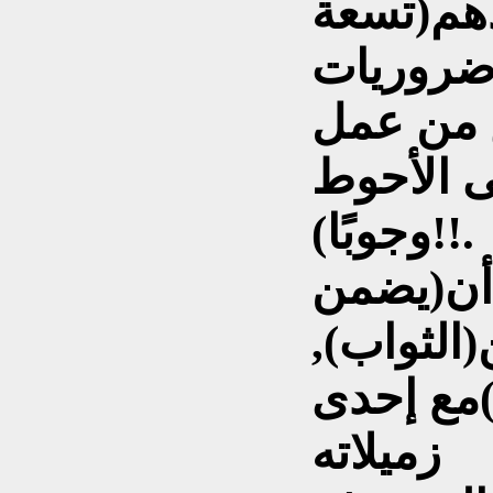
ندهم(تسعة
ضروريات
س من عمل
ى الأحوط
وجوبًا)!!.
 أن(يضمن
(الثواب),
)مع إحدى
زميلاته