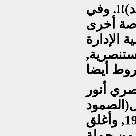
د)!!. وفي
صة أخرى
ة الإدارة
مستنصرية,
صري أنور
(الصمود
والتصدي)في عام 1978, وأغلق
 من جملة