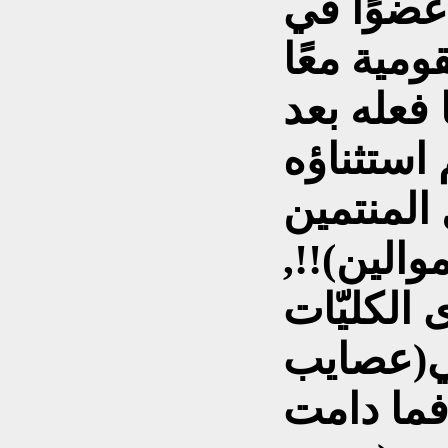
عضوًا في
فعله بعد
 استثناؤه
المنتمين
والين)!!,
 الكليّات
في(عصايب
فما دامت