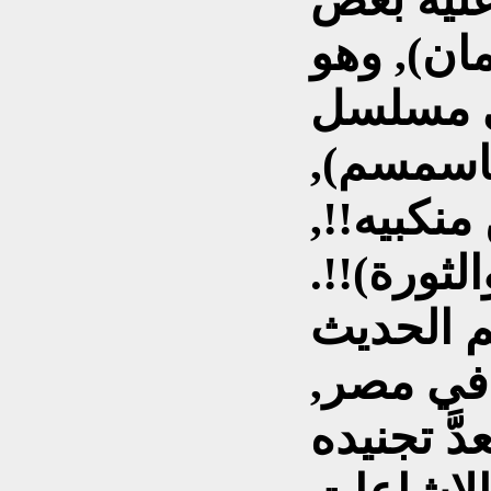
ان), وهو
ي مسلسل
ياسمسم),
منكبيه!!,
ثورة)!!.
م الحديث
 في مصر,
دَّ تجنيده