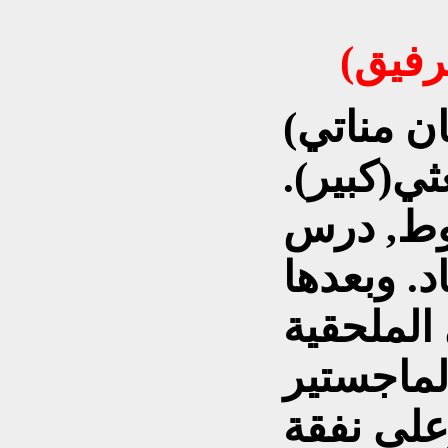
(عدنان مناتي)؛ضابط صفّ قفز إلى
ثي(كبير).
روط, درس
. وبعدها
الملحقية
لماجستير
على نفقة