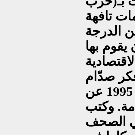
ت بـ(حرب
مات تافهة
 الدرجة
اقتصادية
كر صدّام
حسين)والصادر في عام 1995 عن
امة. وكتب
ي الصحف