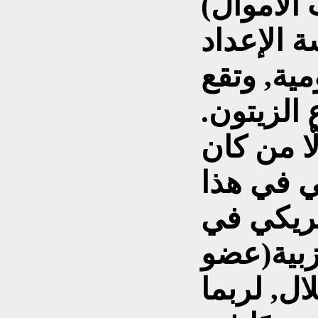
ة الإعداد
مية, وتقع
 الزيتون.
ّا من كان
ي في هذا
أمريكي في
حزبية(عضو
ال, لربما