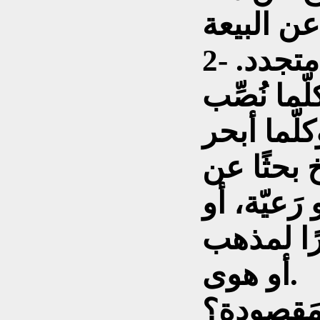
2- ان قضية الحُكم موضوع متجدد.
ّما نُصِّب
لّما أبحر
خ بحثًا عن
رَعيّة، أو
ًا لمذهب
أو هوى.