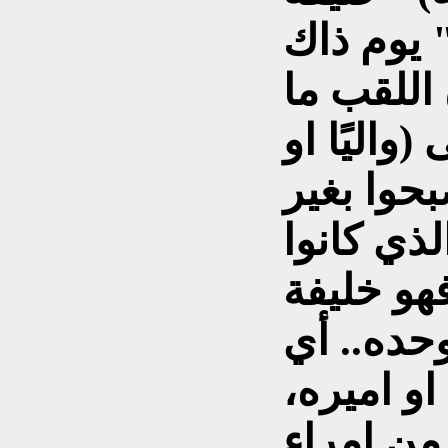
 اللقب ما
اليًا او
بحوا بغير
لذي كانوا
فهو خليفة
حده.. أي
او اميره،
من امراء