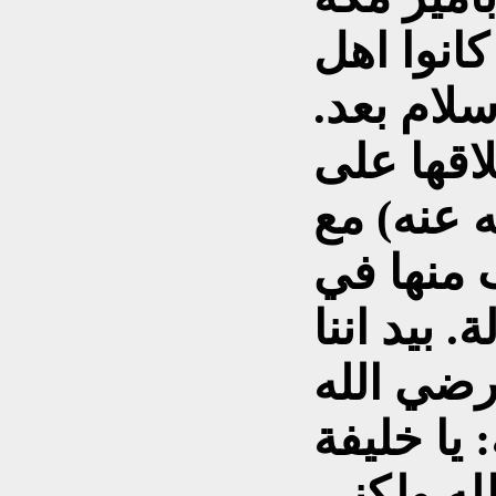
 يوم ان كانوا اهل
سلام بعد.
طلاقها على
 عنه) مع
 منها في
 بيد اننا
رضي الله
 يا خليفة
له ولكني