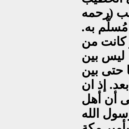
يب (رحمه
ُسلَّم به.
ر كانت من
 ليس بين
 حتى بين
عد. إذ ان
ى أن أهل
رسول الله
أمير مكة