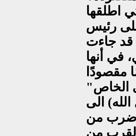
تي اطلقها
على رئيس
 قد جاءت
، في أنها
 مقصودًا
ى الخاص"
لله) الى
 ضرب من
القرب من