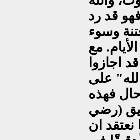
ت، والله
فهو قد رد
تنة وسوء
أيام. مع
قد اجازوا
لله" على
حال فهذه
ديق (رضي
 نعتقد ان