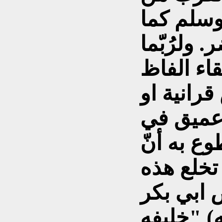
وسلم كما
 ولرُبّما
قاء الفاظ
رانية او
 عميق في
وع به أنّ
تخلع هذه
ابي بكر
) "خليفه