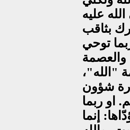
لله عليه
ه ادرك بثاقب
بما توحي
 والعصمة
ة "الله"،
ارة شؤون
. او ربما
ّاها: إنما