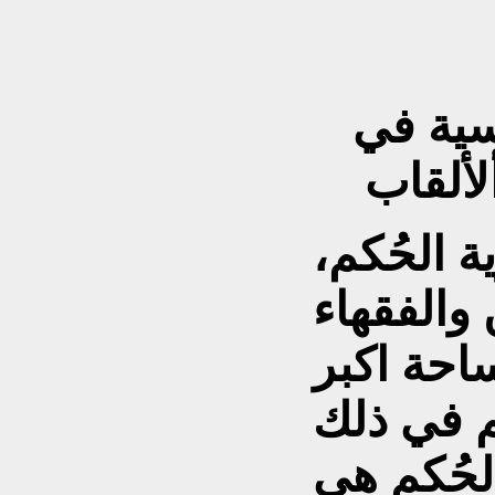
سية في
 الحُكم،
والفقهاء
احة اكبر
م في ذلك