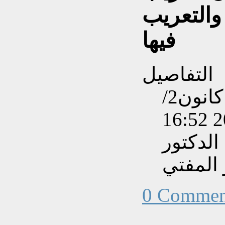
 والتعريب
فيها
التفاصيل
تم إنشاءه بتاريخ السبت, 13 كانون2/
الدكتور
 المفتي
0 Commen