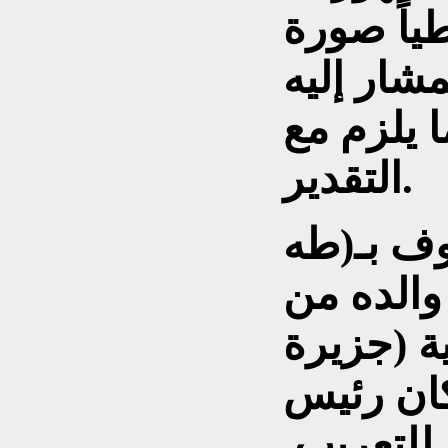
ياً صورة
شار إليه
ا يلزم مع
التقدير.
وف بـ(طه
والده من
ة (جزيرة
كان رئيس
للتعريب.