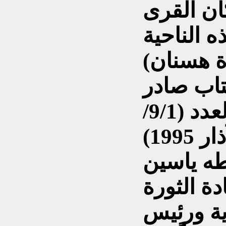
ان القرى
ه الناحية
ة هسنان)
اب صادر
من رئاسة الجمهورية العدد (9/1/
95/ 933ك) بتاريخ (11 آذار 1995)
 طه ياسين
 الثورة
ية ورئيس