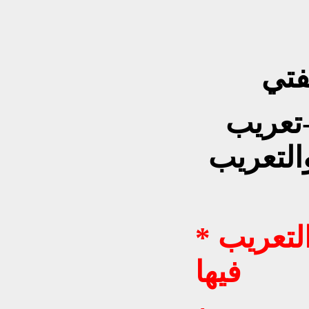
فتي
تعريب
والتعريب
* قضاء تلعفر/ناحية ربيعة والتعريب
فيها