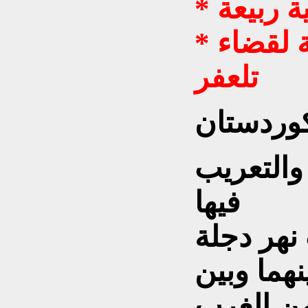
ة ربيعة
* ناحية زمار الكوردية التابعة لقضاء
تلعفر
وردستان
 والتعريب
فيها
نهر دجلة
هما وبين
ن الغرب