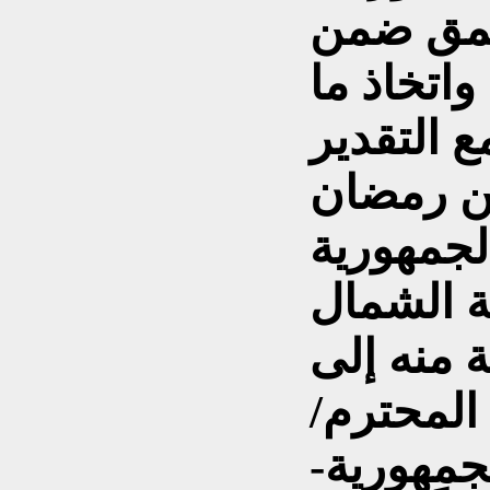
عمق ضمن
اتخاذ ما
مع التقدير
ن رمضان
لجمهورية
 الشمال
 المحترم/
جمهورية-