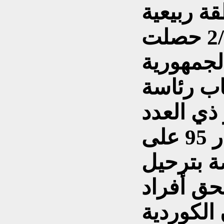
ة ربيعية
كتابكم 105 في 8ك2/1995 حصلت
لجمهورية
اب رئاسة
ذي العدد
9/1/95/ 933ك في 11 آذار 95 على
ة بترحيل
حق أفراد
الكوردية