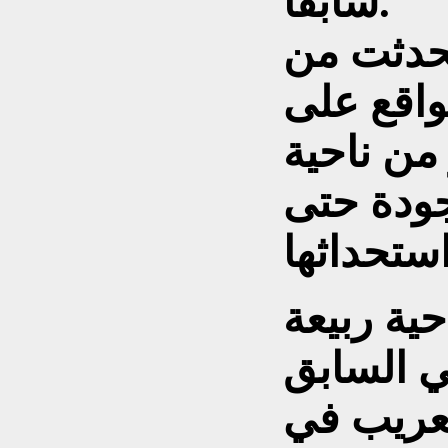
سابقاً.
تحدثت من
واقع على
من ناحية
جودة حتى
حية ربيعة
ي السابق
تعريب في