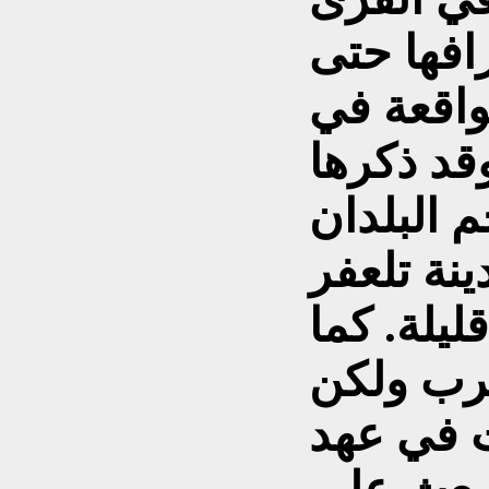
رافها حتى
لواقعة في
وقد ذكرها
 البلدان
نة تلعفر
ليلة. كما
عرب ولكن
ت في عهد