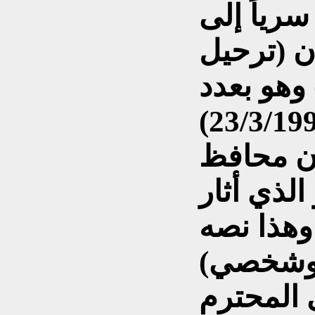
سرياً إلى
ن (ترحيل
 وهو بعدد
(21/ 4005) وبتاريخ (23/3/1995)
أن محافظ
الذي أثار
 المحترم