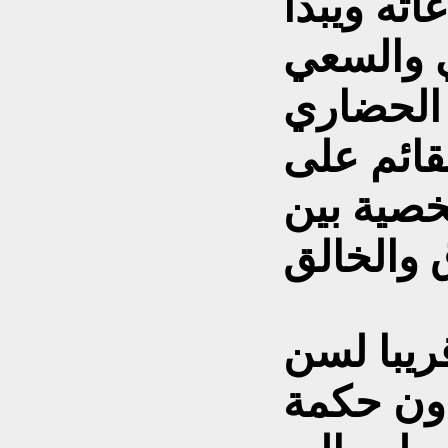
اته ويبدأ
ي والسعي
 الحضاري
قائم على
خصية بين
يبا لسن
دون حكمة