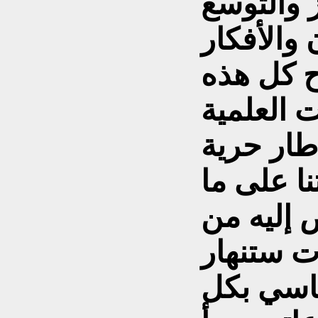
ز والتوسع
 والأفكار
ح كل هذه
 العلمية
طار حرية
ا على ما
 إليه من
ت ستنهار
ياسي بكل