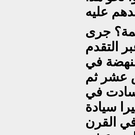
كمة؟ جرى
بر التقدم
لنهضة في
 عشر ثم
 سادت في
را سيادة
ي القرن