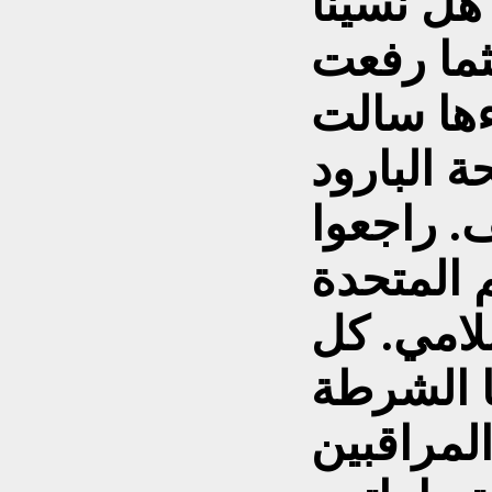
هل نسينا
ثما رفعت
ءها سالت
ة البارود
. راجعوا
م المتحدة
لامي. كل
ا الشرطة
لمراقبين