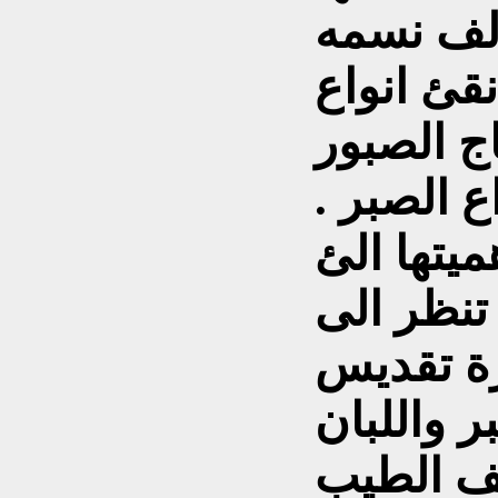
نقئ انواع
اج الصبور
 الصبر .
يتها الئ
تنظر الى
ة تقديس
ر واللبان