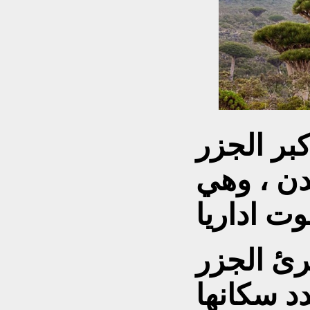
بر الجزر
دن ، وهي
ت اداريا
رئ الجزر
د سكانها