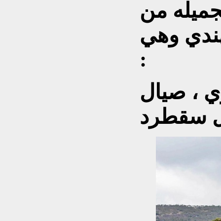
جميله من
ندي وهي
:
 ، صيال