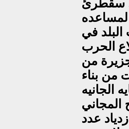
في سقطرئ
 لمساعده
البلد في
جزيرة من
 من بناء
يه الجانيه
 المجاني
زدياد عدد