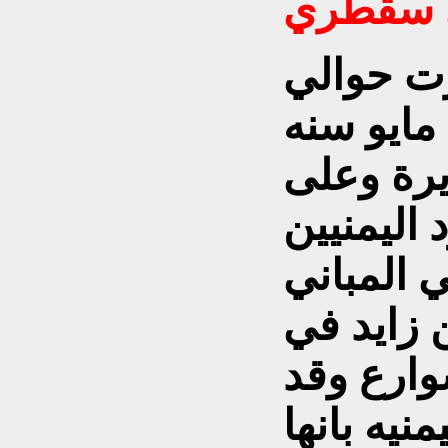
لئ سقطري
رت حوالي
١٠٠ جندي وذلك بتاريخ ٣ مايو سنه
زيرة وعلى
اليمنيين
 المباني
زايد في
وارع وقد
نيه بانها