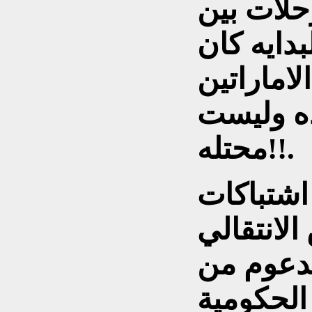
رحلات بين
دايه كان
اماراتين
ده وليست
محتله!!.
ندلعت اشتباكات
لانتقالي
مدعوم من
الحكومية