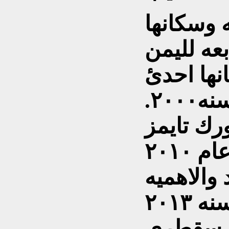
 وسكانها
نها احدئ
مواقع التراث العالمي سنه٢٠٠٠.
رك تايمز
بانها اجمل جزيرة في عام ٢٠١٠
 والاهميه
البيئية لهذا الجزيرة وفي سنه ٢٠١٣
ل سقطري