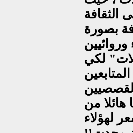
 الثقافة
ة بصورة
وروائيين
لات" لكي
لمتابعين
القصصيين
 هائلا من
ر لهؤلاء
ن وجدت!!