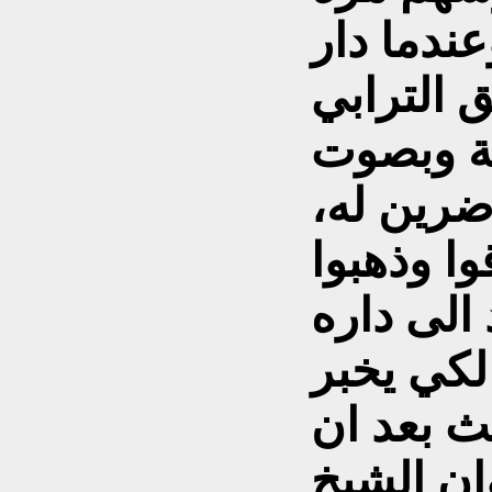
ندما دار
 الترابي
ثة وبصوت
ضرين له،
وا وذهبوا
لكي يخبر
ث بعد ان
ان الشيخ