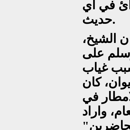
ائ في اي
حديث.
 الشيخ،
وسلم على
بب غياب
يوان، كان
امطار في
ام، واراد
"مطشر" مشاركة الحاضرين