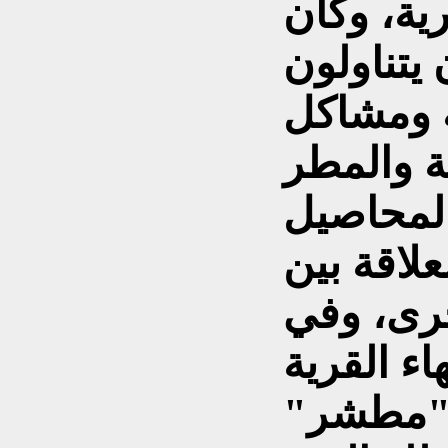
ية، وكان
يتناولون
ة ومشاكل
ة والمطر
لمحاصيل
علاقة بين
خرى، وفي
ء القرية
 "مطشر"