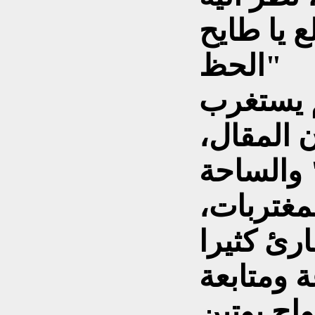
ع يا طايح
الحظ"
م يستغرب
 المقال،
 والساحة
لمغتربات،
ارئ كثيرا
ومتابعة
واج بوتين