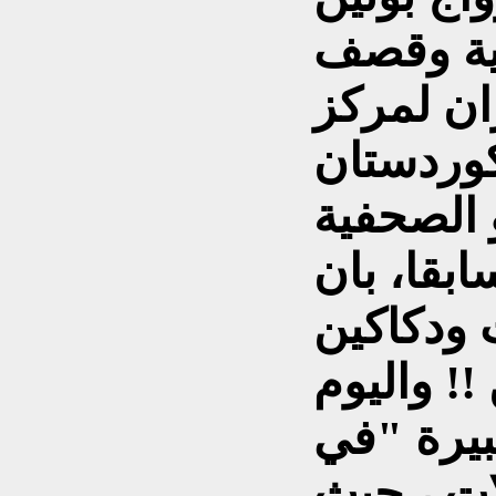
ية وقصف
ان لمركز
و الصحفية
ابقا، بان
 ودكاكين
!! واليوم
بيرة "في
لات ، حيث