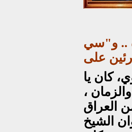
.. و"سي
، كان يا
الزمان ،
ن العراق
ان الشيخ