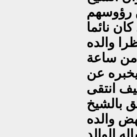
ن رؤوسهم
ا والده
 من ساعة
ليخبره عن
يف انتقى
ق بالشيخ
هض والده
ه الوالد