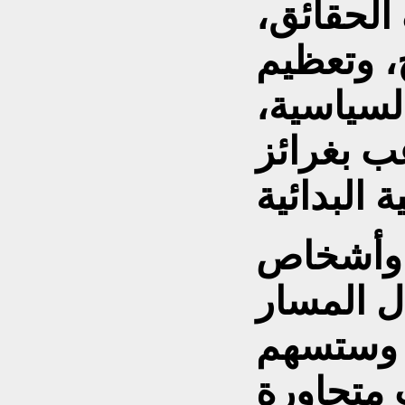
الحقائق،
، وتعظيم
لسياسية،
عب بغرائز
ى وأشخاص
ل المسار
 وستسهم
 متحاورة