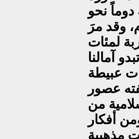
وماً نحو
، وقد مرَ
بة لمئات
دو آمالنا
يات عبيطة
فته عصور
لامية من
من أفكار
ت مذهبية