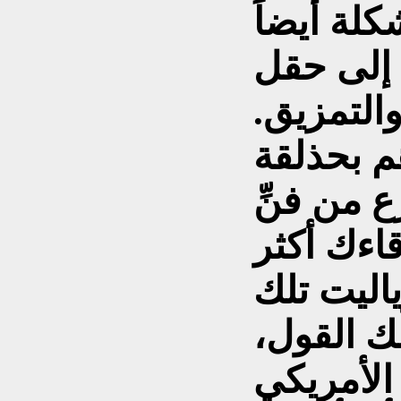
كلة أيضاً
 إلى حقل
والتمزيق.
م بحذلقة
ع من فنِّ
اءك أكثر
اليت تلك
لك القول،
الأمريكي