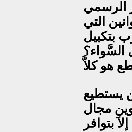
ار الرسمي
انين التي
رب بتكبيل
السَّواء؟
ن يستطيع
وين مجال
اَ بتوافر