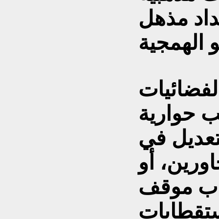
داد مذهل
لفضائيات
ب حوارية
تعديل في
ورين، أو
واب موقف
ستقطابات