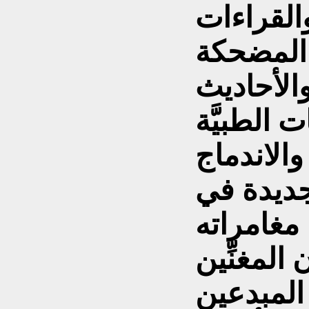
 والقراءات
ة المضحكة
الأحاديث
 الطبيَّة
والاندماج
الجديدة في
مغامراته
المغنِّين
المبدعين