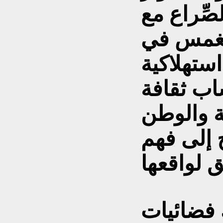
ِّراع مع
ينغمس في
ستهلاكية
اب ثقافة
مة والوطن
ج إلى فهم
 فضائيات