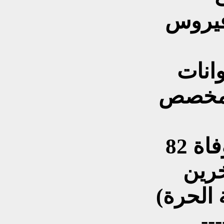
فيروس
انات
لمخصص
في المشفى مما أدى لوفاة 82
 الحرة)
---