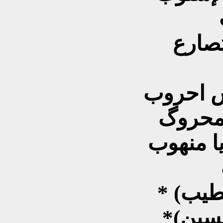
صارع
س احروب
لمحروگ
ا منهوب
*(مستشفى الحسين) اليوم هم