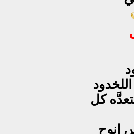
اللخدود
عدَّه كل
بس انوح