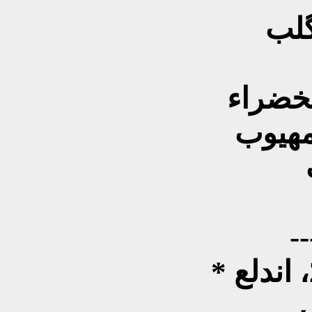
گلب
خضراء
مهيوب
--
* في 24 أبريل/نيسان 2021، اندلع