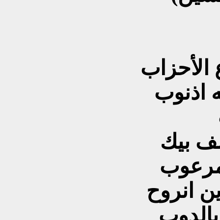
 الأحزاب
 اذنوب
ف بيك
 مرعوب
بالدوب