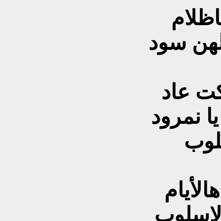
لهن سود
ت عاد
 نمرود
لأيام
لإسلوب