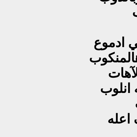
ي ادموع
المنكوب
لآهات
 انلوب
 اعله