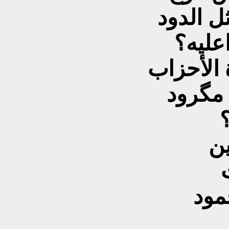
ل الدود
عليه؟
ة الأحزاب
 مگرود
مود