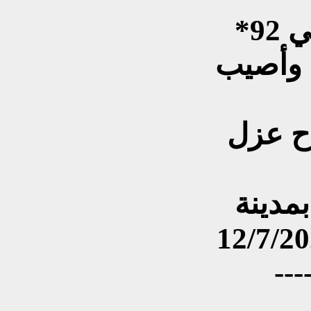
*مستشفى الحسين:- لقي 92
 وأصيب
اح عزل
مدينة
---