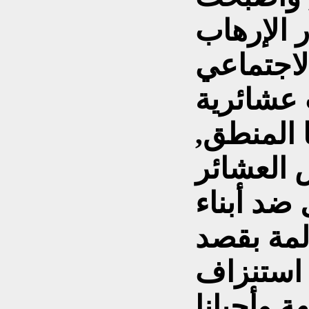
 الإرهاب
ت عشائرية
ا المنطق,
 العشائر
 ضد أبناء
لمة بقصد
 استنزاف
ة وأحيانا