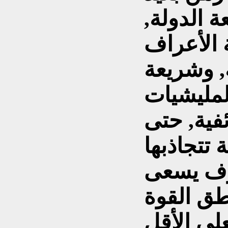
ة الدولة,
 الأعراف
ة, وشريعة
لمليشيات
فية, حتى
تتجاذبها
رف يسعى
نطق القوة
لى الأقل