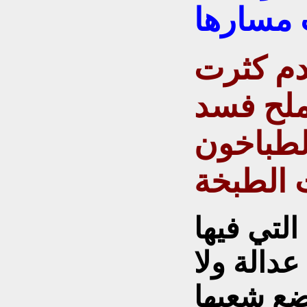
خدم كثرت
لملح فسد
الطباخون
التي فيها
دالة ولا
ضع شعبها