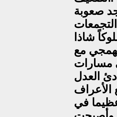
جد صعوبة
التجمعات
كاً شاذا
الهمجي مع
 مسارات
دئ العدل
 الأعراف
عظيما في
, وأصبحت