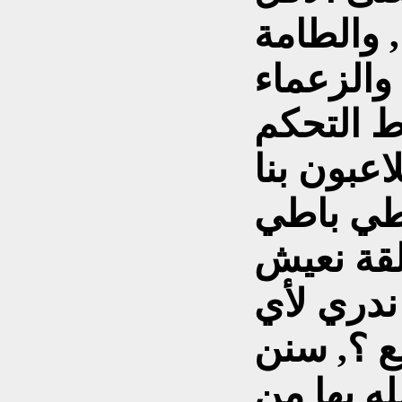
 والطامة
والزعماء
ط التحكم
اعبون بنا
لقة نعيش
ندري لأي
ع ؟, سنن
له بها من