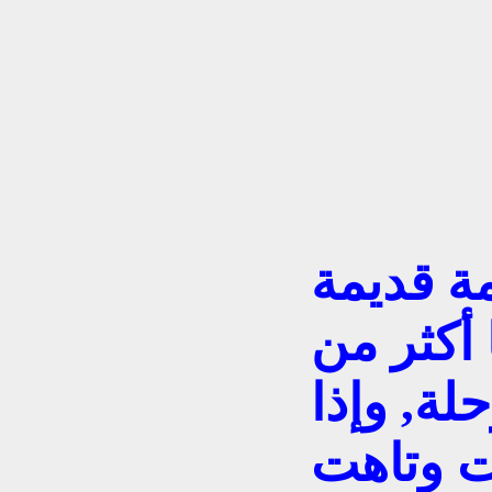
ة قديمة
 أكثر من
ة, وإذا
حت وتاهت