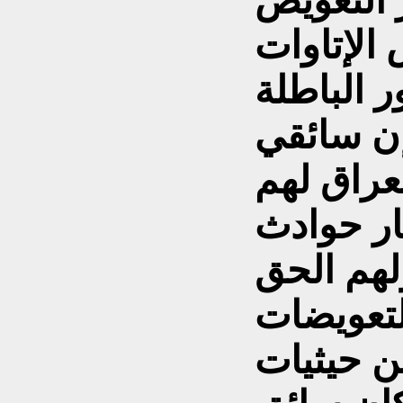
 التعويض
الإتاوات
ن سائقي
لعراق لهم
ر حوادث
لهم الحق
التعويضات
ن حيثيات