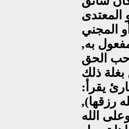
كان سائق
 المعتدى
أو المجني
مفعول به,
حب الحق
 بغلة ذلك
رئ يقرأ:
ه رزقها),
وعلى الله