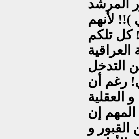
ر المرشد
)!! لأنهم
! كل تلكم
العراقية
ن التدخل
! رغم أن
 و العقلية
المهم إن
القبور و