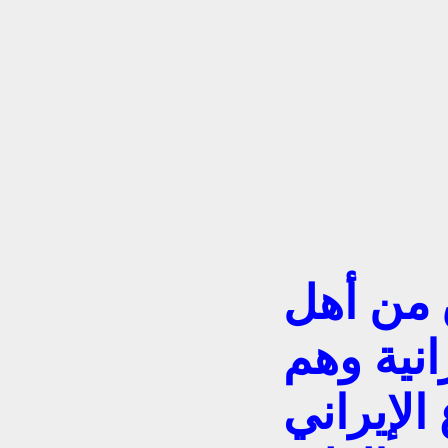
 من أهل
انية وهم
لإيراني