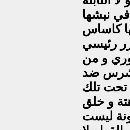
ا الثابتة
في نبشها
ها كاساس
ر رئيسي
وري و من
الشرس ضد
تحت تلك
هتة و خلق
نة ليست