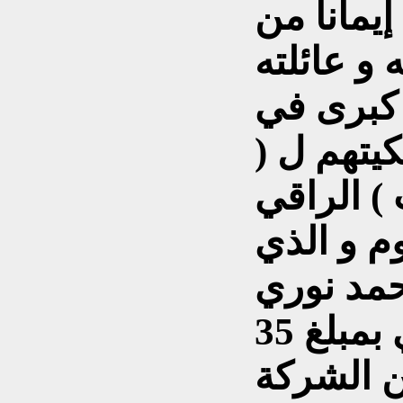
يمانا من
 و عائلته
 كبرى في
كيتهم ل (
) الراقي
 و الذي
ه في عام 2007 أحمد نوري
المالكي نجل الرفيق نوري بمبلغ 35
ن الشركة