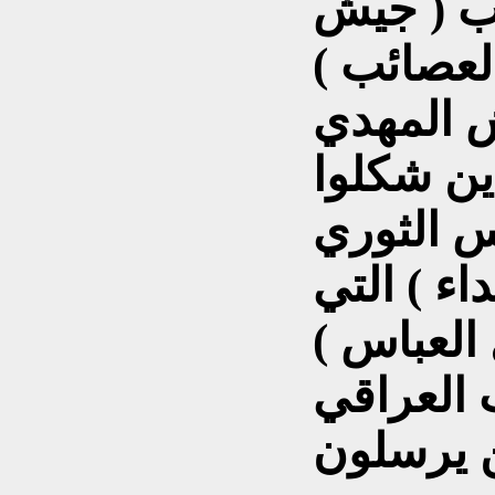
 ب ( جيش
العصائب )
ش المهدي
ين شكلوا
 الثوري
اء ) التي
 العباس )
العراقي
ن يرسلون