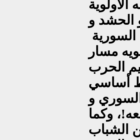
الأولوية
 الحشد و
ة السورية
ويه مسار
يم الحرب
خط أساسي
السوري و
ه!، وكما
 الشباب