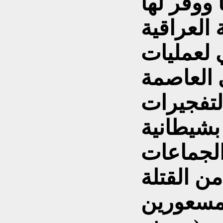
ووفر لها
العراقية
ي لعمليات
 العاصمة
لتفجيرات
بشيطانية
الجماعات
ن القتلة
لمسعورين