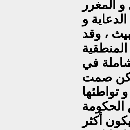
و المغرر
الدعاية و
يث ، وقد
المنطقية
شاملة في
 لكن صمت
 تواطئها
الحكومة
كون أكثر