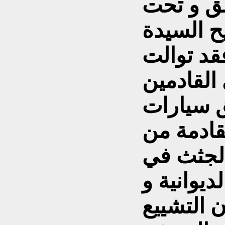
ق و تحت
ح السيدة
فقد توالت
القادمين
 سيارات
قادمة من
لجثث في
ديوانية و
ن التشييع