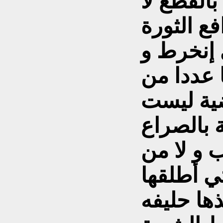
بالقطع لا
فع الثورة
 إنخرط و
 عددا من
قضية ليست
ة بالصراع
ب و لا من
تي أطلقها
ذها حليفه