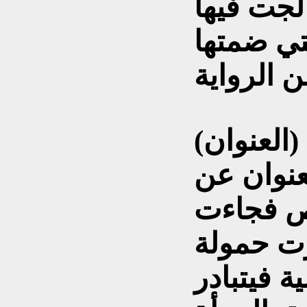
لجت فيها
تي ضمتها
(العنوان)
لعنوان عن
نص فجاءت
ازت حمولة
ة فيتبادر