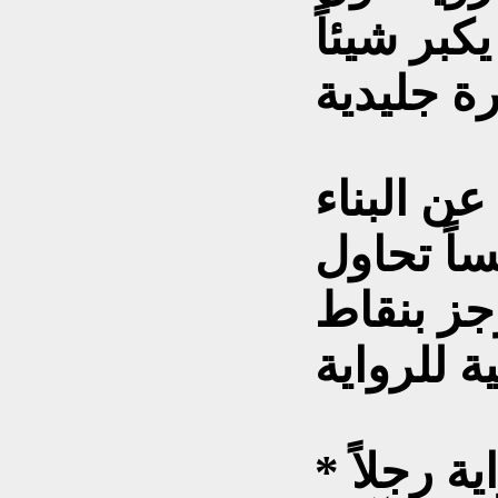
بر شيئاً
ن البناء
ساً تحاول
وجز بنقاط
* تعشق شمس بطلة الرواية رجلاً