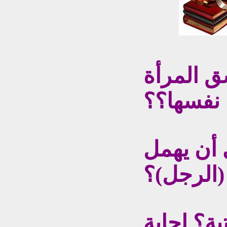
ق المرأة
نفسها؟؟
أن يهمل
(الرجل)؟
بة؟ إجابة