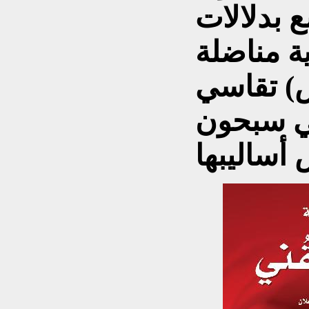
 بدلالات
ة مناضلة
) تقاسي
في سبحون