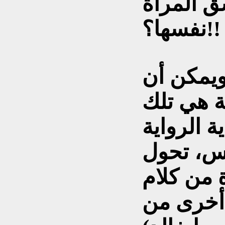
ق المرأة
نفسها؟!!
 ويمكن أن
بة هي تلك
ة الرواية
امس، تحول
ة من كلام
أخرى من