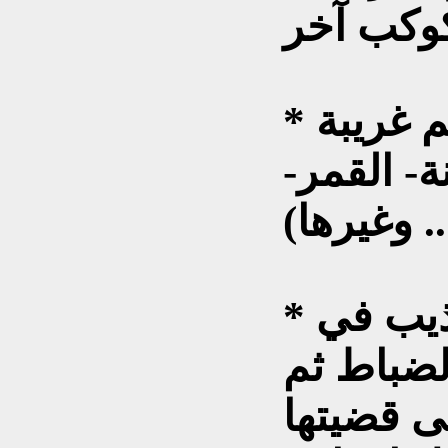
* تستخدم الكاتبة عوالم غريبة
ة- القمر-
* تتعرض البطلة للتعذيب في
لضباط ثم
ى قضيتها