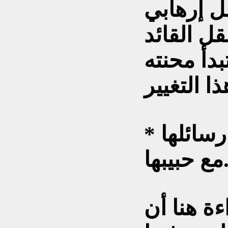
ل إرهابي
قل القائد
دأ محنته
* بعد موت البطلة يعثر على رسائلها
 حبيبها.
ة هنا أن