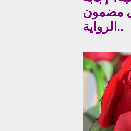
لى مضمون
الرواية..