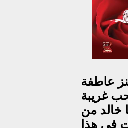
نز عاطفة
ب غريبة
 خالد من
ت في هذا