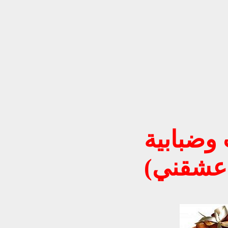
 وضبابية
أعشقني)