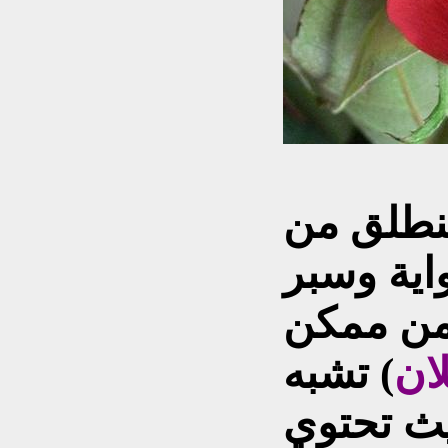
 ننطلق من
واية وسبر
 من ممكن
ان
) تشبه
ث تحتوي