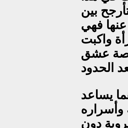
تأرجح بين
نها فهي
أة واكبت
وقصة عشق
ما يساعد
 وأسراره
بروية دون