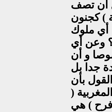
ل أن تصف
ة ) كجنون
 أي ملوك
 ؟ وعن أي
صا و أن
 جدا بل
القول بأن
مغربية (
فرح ) هي