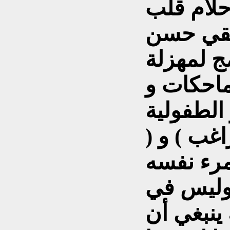
حلام قلب
سيقي حسن
ج لمهزلة
احكات و
 الطفولية
غب ) و (
مرء نفسه
وليس في
ينبغي أن