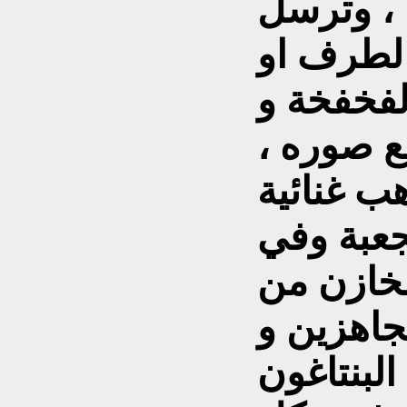
 ، وترسل
الطرف او
لفخفخة و
ع صوره ،
ب غنائية
جعبة وفي
مخازن من
جاهزين و
البنتاغون