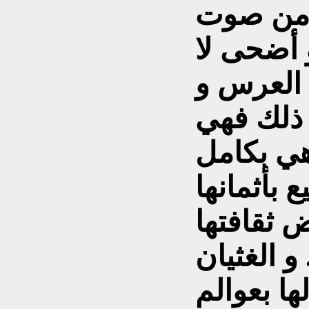
 من صوت
 أضحى لا
 العرس و
 ذلك فهي
هي بكامل
 بأثمانها
 ثقافتها
و الغثيان
ها بعوالم