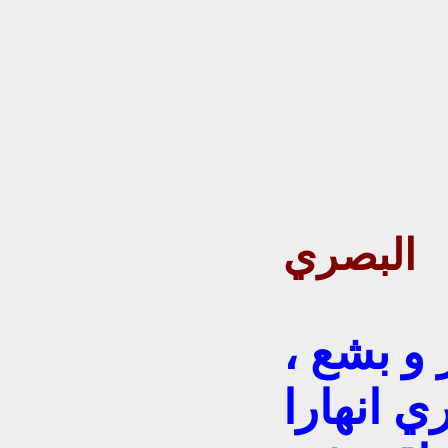
ود
البصري
و بشع ،
 انهارا