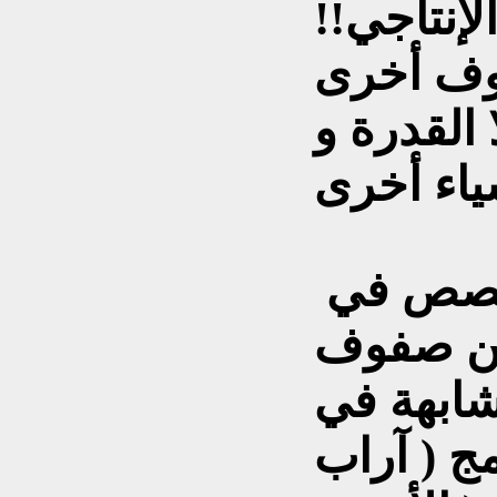
إنتاجي!!
وف أخرى
ا القدرة و
ولعل أشهر برنامج متخصص في
بين صفوف
تشابهة في
مج ( آراب