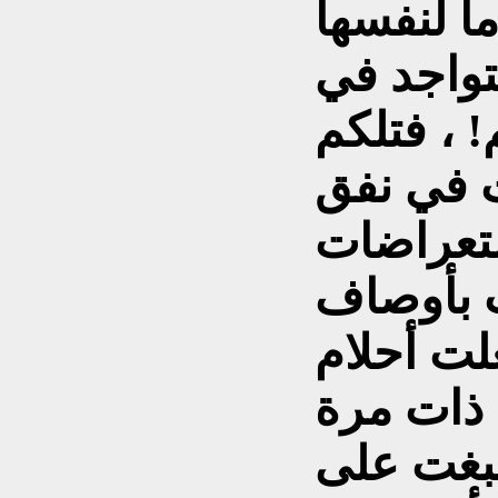
ما لنفسها
تواجد في
! ، فتلكم
 في نفق
ستعراضات
ات بأوصاف
لت أحلام
ذات مرة
سبغت على