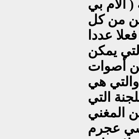
( الأم بي
ن من كل
علا عددا
لتي يمكن
من أصوات
والتي هي
لجنة التي
 المغني
نسي عجرم