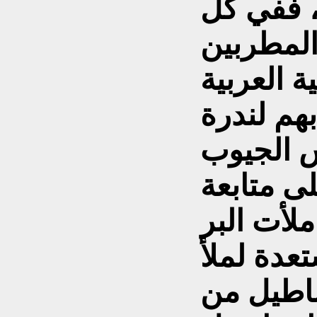
 ، ففي كل
المطربين
ة العربية
هم لندرة
س الجيوب
لى متابعة
لأت البر
عدة لملأ
ساطيل من