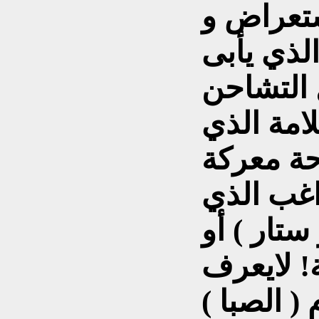
ستعراض و
لذي يأبى
ل التشاحن
امة الذي
حة معركة
اغب الذي
تار ) أو
ة! لايعرف
( الصبا )