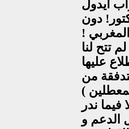
اب ايدول
تور! دون
المغربي !
م تتح لنا
لاع عليها
تدفقة من
معطلين )
 فيما ندر
 الدعم و