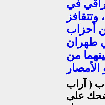
راقي في
 وتتقافز
ن أحزاب
ي طهران
ينهما من
 ( آراب
تضحك على