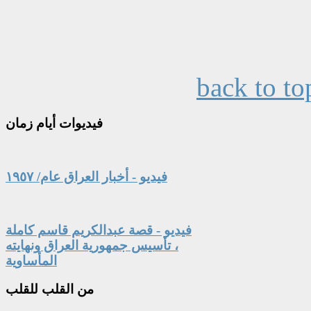
back to to
فيديوات
أيام زمان
فيديو - أخبار العراق عام/ ١٩٥٧
فيديو - قصة عبدالكريم قاسم كاملة
، تأسيس جمهورية العراق ونهايته
المأساوية
من
القلب للقلب