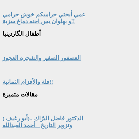
عمي أبختي حراميكم خوش حرامي
و بهلوان بس احنه دماغ سزية!!
أطفال
الگاردينيا
العصفور الصغير والشجرة العجوز
فلة والأقزام الثمانية!!
مقالات
متميزة
الدكتور فاضل البرّاك ..(أبو رغيف )
وتزوير التاريخ - أحمد العبدالله