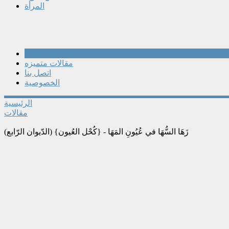
المرأة
مقالات
مقالات متميزه
اتصل بنا
الخصوصية
الرئيسية
مقالات
زَهَا السُّهَا في عُيُونِ المَهَا - {كُحْل العُيون} (الدّيوان الرّابع)