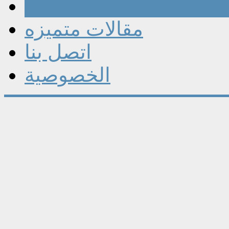
مقالات
مقالات متميزه
اتصل بنا
الخصوصية