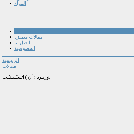
المرأة
مقالات
مقالات متميزه
اتصل بنا
الخصوصية
الرئيسية
مقالات
وَزيـرَه ( آن ) اتـعـَـيـنـَـت..