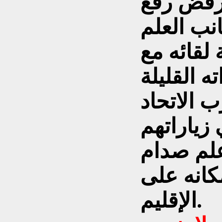
رفض رفعَ
نب العلم
لقائه مع
ه القليلة
 الاتحاد
 زياراتهم
علم صدام
انه على
الإقليم.