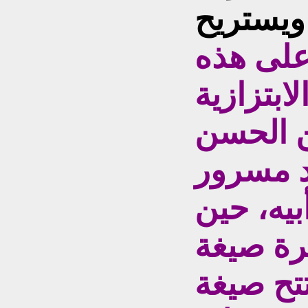
على هذه
لابتزازية
ن الحسن
يد مسرور
بيه، حين
يرة صيغة
تتح صيغة