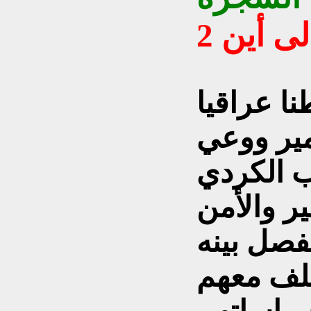
ى أين 2
طنا عراقيا
ير ووعي
ب الكردي
ير والأمن
فصل بينه
تلف معهم