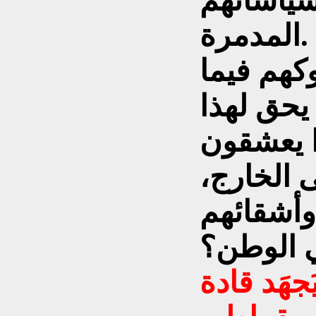
ياساتهم
المدمرة.
هم فيما
حق لهذا
ا يعشقون
ى الخارج،
وأشقائهم
 الوطن؟
جهَد قادة