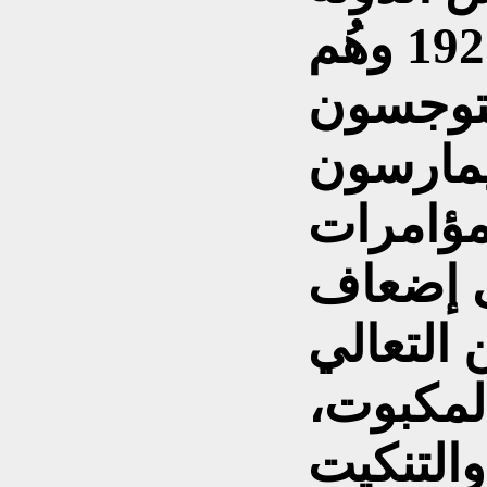
العراقية في العام 1921 وهُم
 يتوجسون
يمارسون
لمؤامرات
لى إضعاف
 التعالي
لمكبوت،