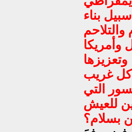
ديمقراطي
سبيل بناء
والتلاحم
ل وأمريكا
 وتعزيزها
 كل غريب
ور التي
ن للعيش
ن بسلام؟