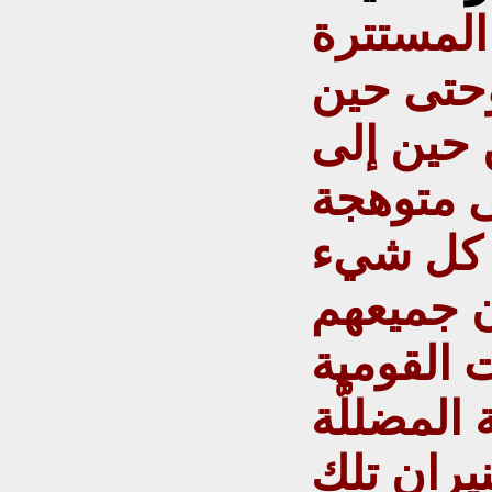
المستترة
 وحتى حين
ن حين إلى
ى متوهجة
ن كل شيء
ن جميعهم
 القومية
المضللَّة
يران تلك