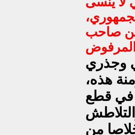
 لا ينسى
لجمهوري،
من صاحب
ي وجذري
منة هذه،
 في قطع
والتلاطش
َلاصا من