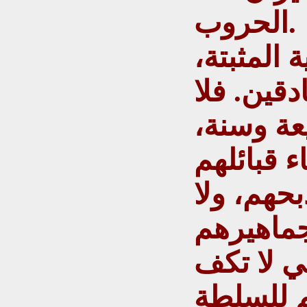
الحروب.
ة المثبتة،
دقين. فلا
عة وسنة،
 قبائلهم
بحهم، ولا
جماهيرهم
ي لا تكف
م للسلطة