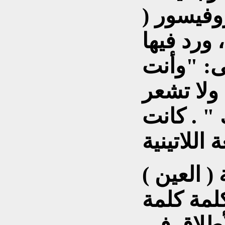
شر البروفيسور (
 ورد فيها
: "وأنت
ولا تشعر
" . كانت
 ) ocular تحولت
 كلمة culo
لأطلاق في