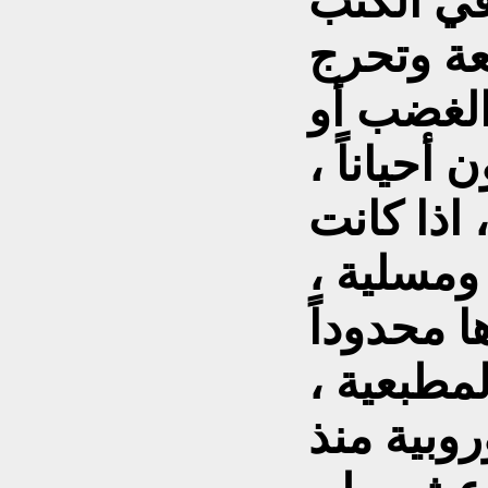
في الكتب
عة وتحرج
 الغضب أو
 أحياناً ،
اذا كانت
ومسلية ،
 محدوداً
لمطبعية ،
وبية منذ