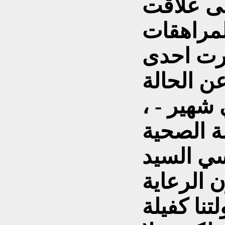
ى علاقت
شرت احدى
ن الحالة
هير - ،
ة الصحية
سيد (N) وانفتحت
 الرعاية
تنا كفيلة