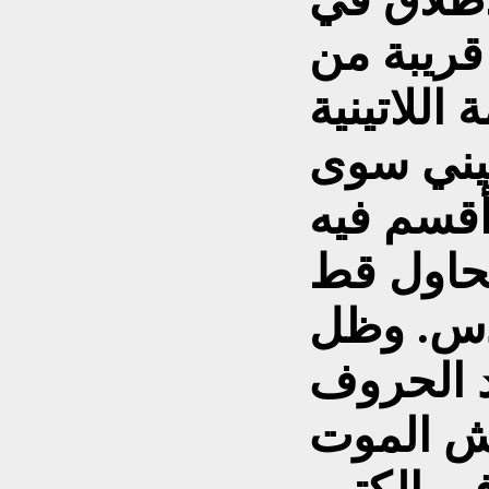
 قريبة من
اتينية culus بمعنى
فيني سوى
 أقسم فيه
 يحاول قط
س. وظل
د الحروف