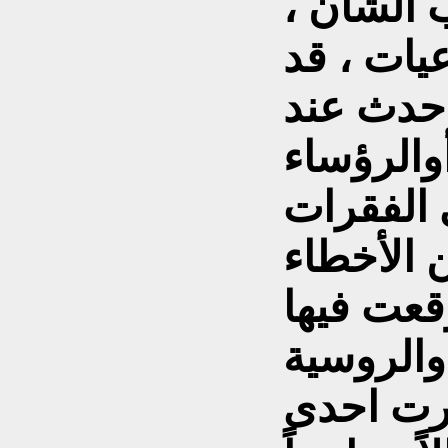
 الشأن ،
يات ، قد
 حدث عند
والرؤساء
 الفقرات
 الأخطاء
قعت فيها
 عام 1880 نشرت احدى