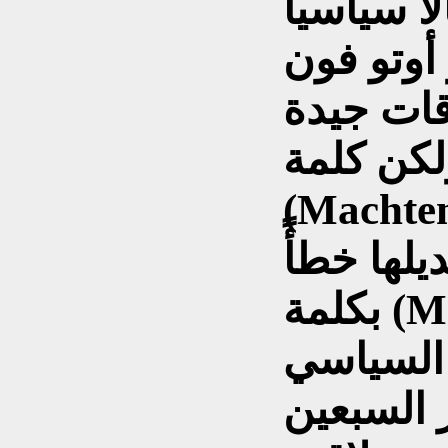
ً سياسياً
أوتو فون
ات جيدة
لكن كلمة
Mac) التي تعني القوى
ديلها خطأً
بكلمة (Madchen) التي تعني فتاة
 السياسي
 السبعين