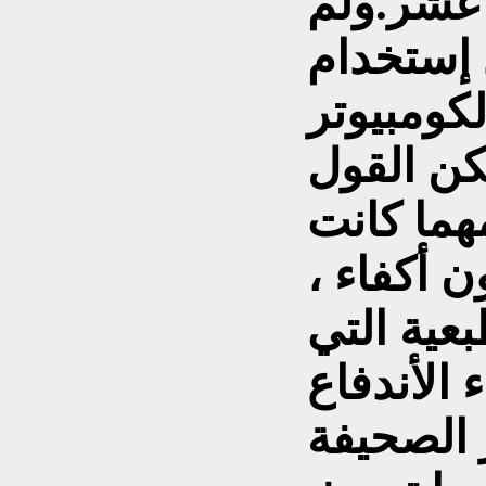
 عشر.ولم
 إستخدام
لكومبيوتر
كن القول
مهما كانت
 أكفاء ،
عية التي
الأندفاع
الصحيفة