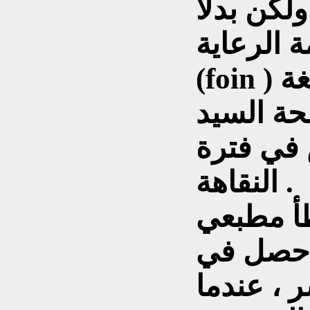
ولكن بدلا
ة (soin) طبعت كلمة
(foin ) التي تعني ( القش ) باللغة
السيد (N)
في فترة
النقاهة .
أ مطبعي
ا حصل في
ر ، عندما