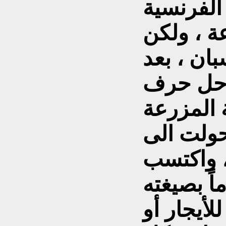
لفرنسية
عة ، ولكن
ان ، بعد
ف (f) محل حرف (r) في
رعة (ferme ) وبذلك
ت الى ( femme) التي تعني (
 ، واكتسب
اً بصيغته
لأيجار أو