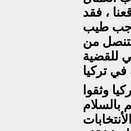
نا ، فقد
رجب طيب
لتنصل من
ي للقضية
يا وثقوا
 بالسلام
أنتخابات