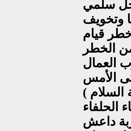
 حل سلمي
ا وتخويف
خطر قيام
من الخطر
ب العمال
تى الأمس
 الحلفاء
ربة داعش