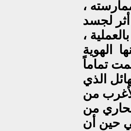
مارسته ،
 أثر لجسد
العملية ،
ها الهوية
ت تماماً
ائل الذي
لأغرب من
تحاري من
ي حين أن