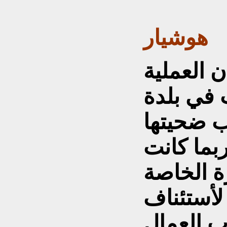
هوشيار
 العملية
ت في بلدة
 ضحيتها
بما كانت
ة الخاصة
 لأستئناف
 العمال