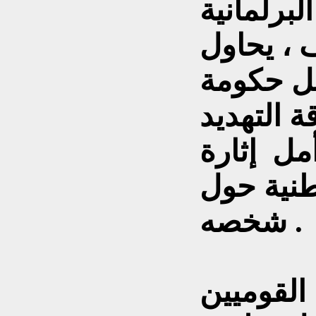
، يحاول
يل حكومة
ة التهديد
مل إثارة
طنية حول
شخصه .
القوميين