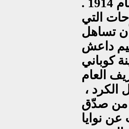
الرئاسية التي جرت في عام 1914 .
حات التي
 أن تساهل
ظيم داعش
ة كوباني
يف العام
 الكرد ،
 من صدّق
عن نوايا