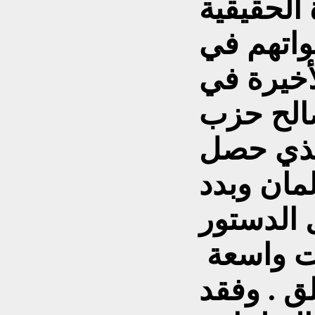
واتهم في
لأخيرة في
الح حزب
لذي حصل
برلمان وبدد
 الدستور
ت واسعة
ق . وفقد