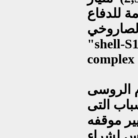
42) منظومة للدفاع
وخي (complex
"shell-
complex 
م الروسى
باب التى
ير موقفه
س لشراء