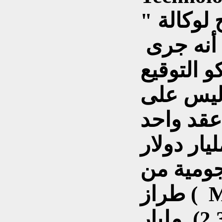
لوكالة "
 أنه جرى
 التوقيع
ليس على
ول بقيمة ( 2 ) مليار دولار
ية هجومية من
MI )
و العقد الثانى بقيمة ( 2,3) مليار