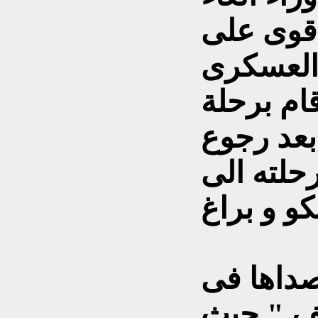
 قوى على
العسكرى
ام برحلة
بعد رجوع
حلته الى
صداها فى
يف " حيث