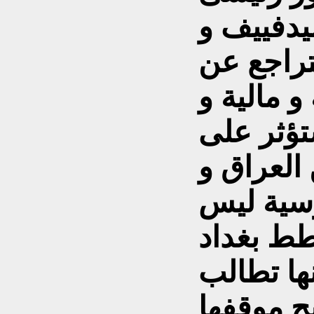
ميدفييف و
تراجع عن
و مالية و
ؤثر على
 العراق و
وسية ليس
طط بغداد
نها تطالب
ح موقفها