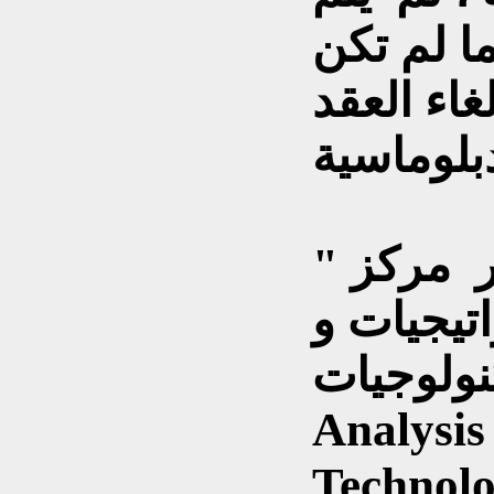
ا لم تكن
اء العقد
 مركز "
اتيجيات و
جيات " " Center for
Analysis
" كونستانتين ما