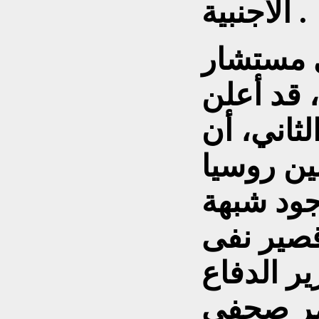
الأجنبية .
 مستشار
 قد أعلن
الثاني، أن
ين روسيا
جود شبهة
قصير نفى
ر الدفاع
تمر صحفي