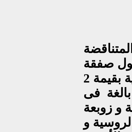
لمتناقضة
ول صفقة
ة
بقيمة 2
 بالغة فى
 و زوبعة
لروسية و