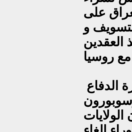
عراق على
تسويف و
 العقدين
المسؤولون فى وزارة الدفاع
سوبورون
الولايات
راء الغاء