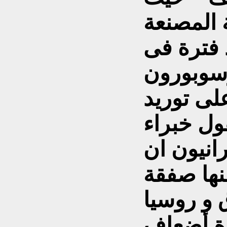
 المصنعة
 فترة فى
سوبورون
لى توريد
ول خبراء
انيون ان
نها صفقة
 و روسيا
عدة أضعاف