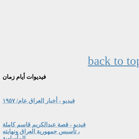
back to to
فيديوات
أيام زمان
فيديو - أخبار العراق عام/ ١٩٥٧
فيديو - قصة عبدالكريم قاسم كاملة
، تأسيس جمهورية العراق ونهايته
المأساوية