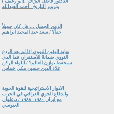
الدكتور فاضل البرّاك ..(أبو رغيف )
وتزوير التاريخ - أحمد العبدالله
الزمن الجميل … هل كان جميلاً
حقاً؟ / سعد عبد المجيد ابراهيم
نهاية اليقين النووي إذا لم يعد الردع
النووي ضمانةً للاستقرار، فما الذي
سيحفظ توازن العالم؟ / اللواء الركن
علاء الدين حسين مكي خماس
الادوار الاستراتيجية للقوة الجوية
والدفاع الجوي العراقي في الحرب
مع ايران ١٩٨٠- ١٩٨٨ / د.علوان
العبوسي