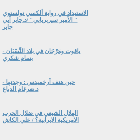
الاستبداد في رواية ألكسي تولستوي
" الأمير سيربرياني" /د.جابر أبي
جابر
ياقوت ومَرْجَان في بلاد النِّسْيَان -
بسام شكري
حين هتف أرخميدس : وجدتها -
د.ضرغام الدباغ
الهلال الشيعي في ضلال الحرب
الامريكية الايرانية؟ / علي الكاش