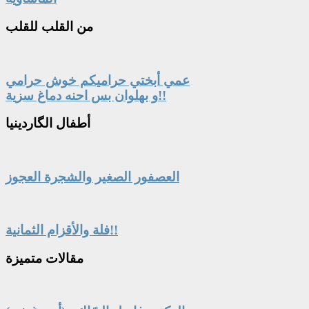
من
القلب للقلب
عمي أبختي حراميكم خوش حرامي
و بهلوان بس احنه دماغ سزية!!
أطفال
الگاردينيا
العصفور الصغير والشجرة العجوز
فلة والأقزام الثمانية!!
مقالات
متميزة