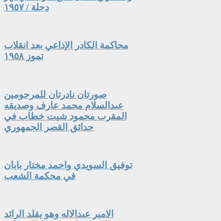
دجلة / ١٩٥٧
محاكمة الكادر الإذاعي بعد انقلاب
تموز ١٩٥٨
صورتان نادرتان للمرحومين
عبدالسلام محمد عارف وصديقه
المقرب محمود شيت خطاب في
حدائق القصر الجمهوري
توفيق السويدي واحمد مختار بابان
في محكمة الشعب
الامير عبدالاله وهو يقلد الرائد