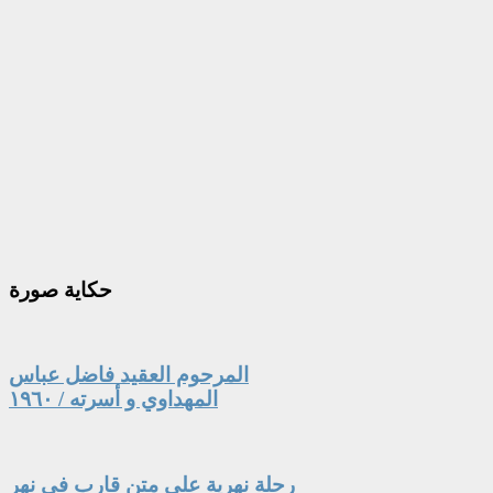
حكاية
صورة
المرحوم العقيد فاضل عباس
المهداوي و أسرته / ١٩٦٠
رحلة نهرية على متن قارب في نهر