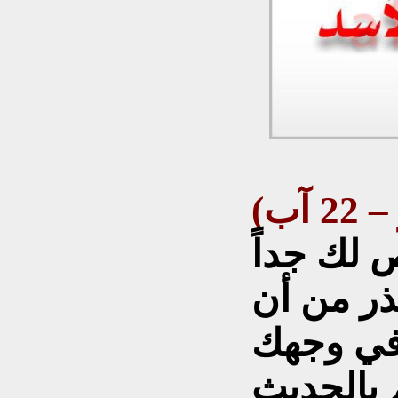
لك جداً
ذر من أن
في وجهك
م بالحديث