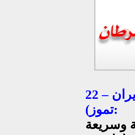
برج السرطان (22 حزيران – 22
تموز):
ة وسريعة