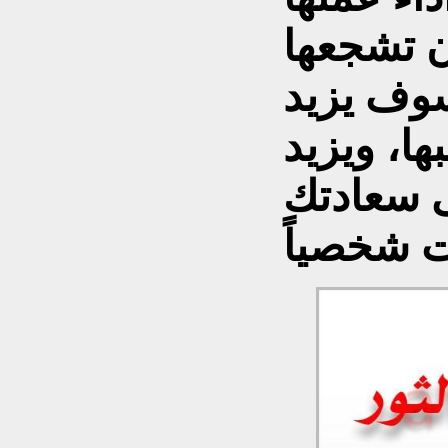
ن تشجعها
وف يزيد
ا، ويزيد
ى سعادتك