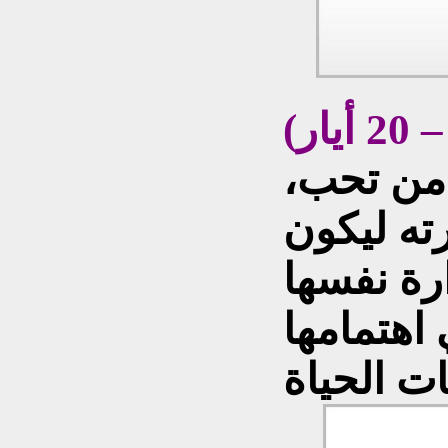
 من تحب،
ته ليكون
رة نفسها
اهتمامها