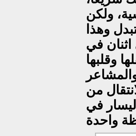
سية، ولكن
بدل وهذا
اثنان في
ا وقلبها
والمشاعر
نتقال من
ليسار في