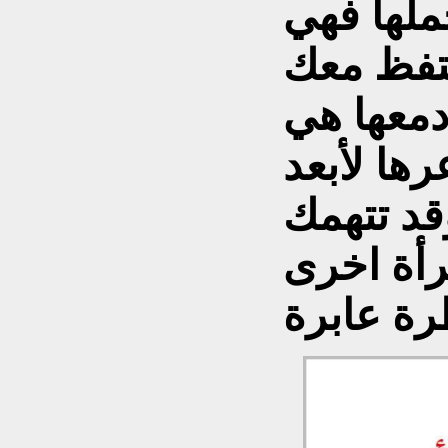
ملها فهي
حتفظ معك
دمعها هي
ها لأبعد
قد تتهمك
رأة اخرى