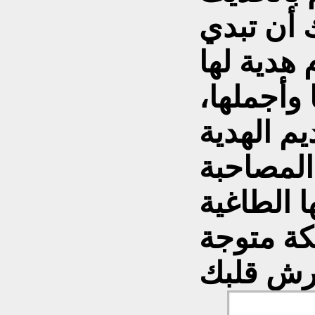
 أن تبدي
 هدية لها
 وأجملها،
م الهدية
المصاحبة
ا الطاغية
لكة متوجة