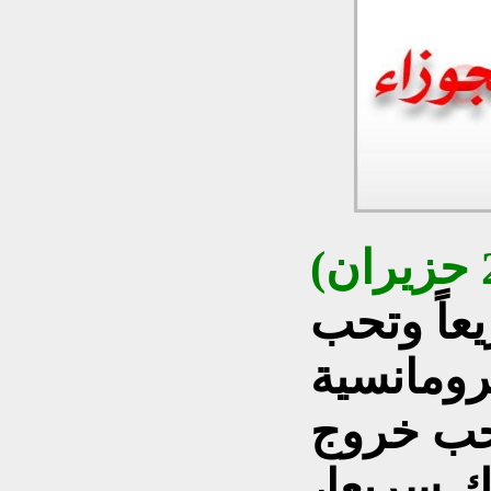
عاً وتحب
لرومانسية
تحب خروج
 سريعا،