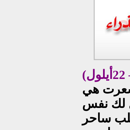
شعرت هي
 لك نفس
لب ساحر