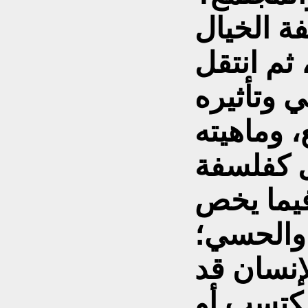
فة الخيال
ثم انتقل
ي وتأثيره
 وماهيته
ال كفلسفة
فيما يخص
 والحسي؛
إنسان قد
مكتسب أو