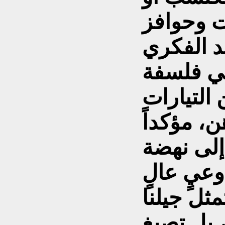
يد الفكري
هي فلسفة
التيارات
، مؤكداً
 إلى نهضة
وعيٍ عالٍ
تمثل جيلنا
بل تصيغ