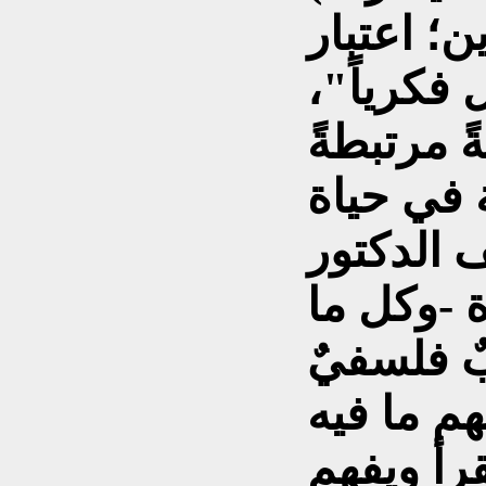
ن؛ اعتبار
 فكرياً"،
ً مرتبطةً
 في حياة
ف الدكتور
ة -وكل ما
ٌ فلسفيٌ
م ما فيه
رأ ويفهم