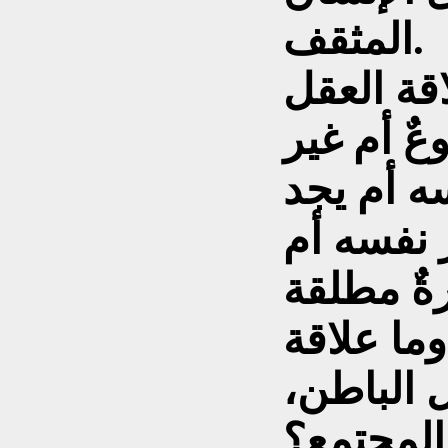
المثقف.
قة العقل
ٌ أم غير
ه أم يجد
 نفسه أم
ةٌ مطلقة
وما علاقة
 الباطن،
والمجتمع؟