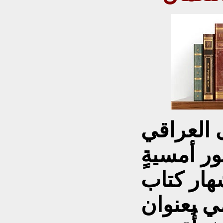
ى العراقي
ور أمسيةٍ
هار كتاب
مي بعنوان