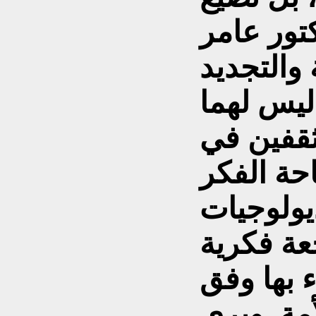
تور عامر
 والتجديد
ليس لهما
ثقفين في
ديولوجيات
عة فكرية
ء بها وفق
مة. ويرى