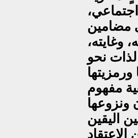
اجتماعي،
ى مضامين
، وغايته،
الذات نحو
هية مفهوم
 ونزوعها
ين اليقين
 الاعتقاد