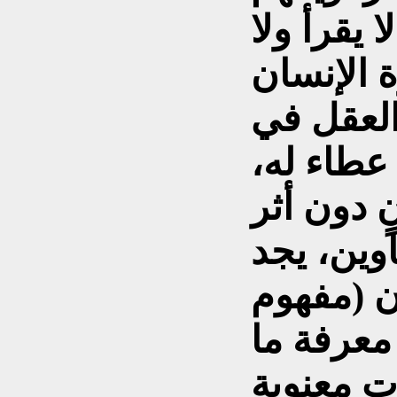
 يقرأ ولا
ة الإنسان
العقل في
 عطاء له،
اوين، يجد
ان (مفهوم
معرفة ما
ٍ معنوية