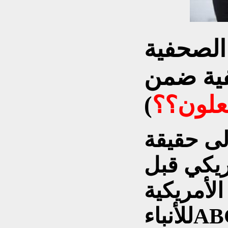
الصحفية
فية ضمن
فعلون؟؟
)
لى حقيقة
ريكي قبل
الأمريكية
نباءABC