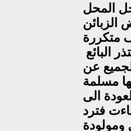
خل المحل
ض الزبائن
 متكررة
ومن سؤالها الأول يعتذر البائع
جميع عن
نها مسلمة
عودة الى
ءت فترد
ل ومولودة