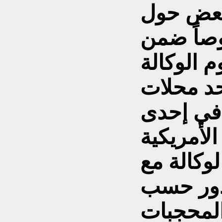
لبعض حول
صاً ضمن
م الوكالة
حد محلات
 في إحدى
لأمريكية
وكالة مع
لدور حسب
لمحجبات