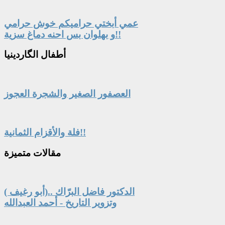
عمي أبختي حراميكم خوش حرامي
و بهلوان بس احنه دماغ سزية!!
أطفال
الگاردينيا
العصفور الصغير والشجرة العجوز
فلة والأقزام الثمانية!!
مقالات
متميزة
الدكتور فاضل البرّاك ..(أبو رغيف )
وتزوير التاريخ - أحمد العبدالله