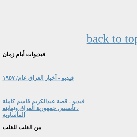
back to to
فيديوات
أيام زمان
فيديو - أخبار العراق عام/ ١٩٥٧
فيديو - قصة عبدالكريم قاسم كاملة
، تأسيس جمهورية العراق ونهايته
المأساوية
من
القلب للقلب