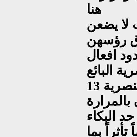
هنا
ت لا يضعن
ق رؤسهن
ود افعال
ية البائع
ولكن نسبة المعارضين للعنصرية 13
ن بالمرارة
د البكاء
أثراً بما