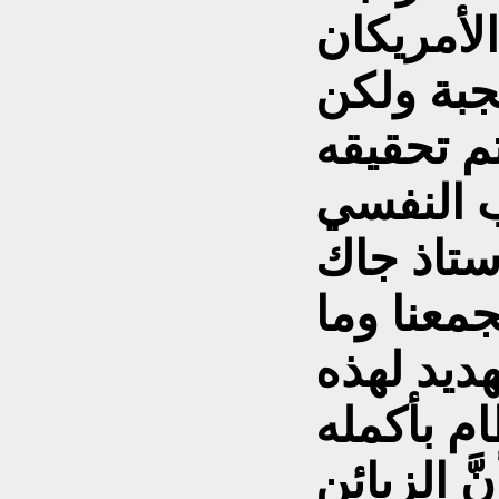
أمريكان
جبة ولكن
م تحقيقه
ب النفسي
ستاذ جاك
جمعنا وما
هديد لهذه
ام بأكمله
َ الزبائن