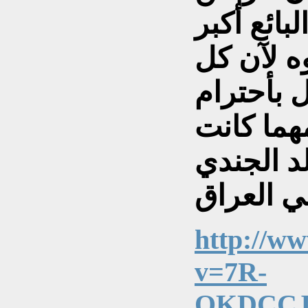
بائع أكبر
ه لآن كل
ل بأحترام
هما كانت
لد الجندي
ي العراق
http://w
v=7R-
QKDCCJM