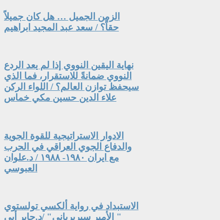
الزمن الجميل … هل كان جميلاً
حقاً؟ / سعد عبد المجيد ابراهيم
نهاية اليقين النووي إذا لم يعد الردع
النووي ضمانةً للاستقرار، فما الذي
سيحفظ توازن العالم؟ / اللواء الركن
علاء الدين حسين مكي خماس
الادوار الاستراتيجية للقوة الجوية
والدفاع الجوي العراقي في الحرب
مع ايران ١٩٨٠- ١٩٨٨ / د.علوان
العبوسي
الاستبداد في رواية ألكسي تولستوي
" الأمير سيربرياني" /د.جابر أبي