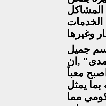
 المشاكل
 الخدمات
اسم جميل
مدى" ,ان
صبح معبأ
بما يمثل
ومي مما