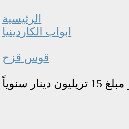
الرئيسية
ابواب الكاردينيا
قوس قزح
ار سنوياً