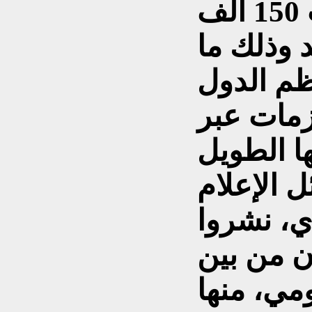
واهمها توقف ما يقارب 150 الف
 وذلك ما
ظم الدول
زمات عبر
ل الإعلام
ي، نشروا
ن من بين
مي، منها