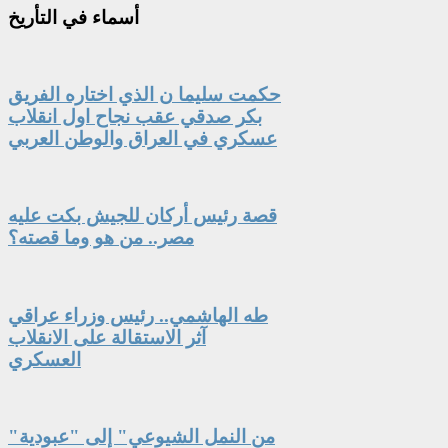
أسماء
في التأريخ
حكمت سليما ن الذي اختاره الفريق
بكر صدقي عقب نجاح اول انقلاب
عسكري في العراق والوطن العربي
قصة رئيس أركان للجيش بكت عليه
مصر.. من هو وما قصته؟
طه الهاشمي.. رئيس وزراء عراقي
آثر الاستقالة على الانقلاب
العسكري
"من النمل الشيوعي" إلى "عبودية