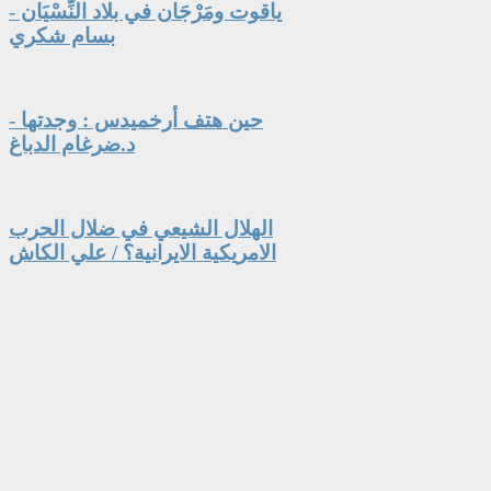
ياقوت ومَرْجَان في بلاد النِّسْيَان -
بسام شكري
حين هتف أرخميدس : وجدتها -
د.ضرغام الدباغ
الهلال الشيعي في ضلال الحرب
الامريكية الايرانية؟ / علي الكاش