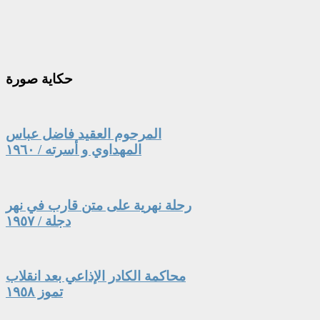
حكاية
صورة
المرحوم العقيد فاضل عباس
المهداوي و أسرته / ١٩٦٠
رحلة نهرية على متن قارب في نهر
دجلة / ١٩٥٧
محاكمة الكادر الإذاعي بعد انقلاب
تموز ١٩٥٨