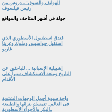
الهواتف والسوق".. دروس من
رئيس فيلسوف
جولة
في أشهر المتاحف والمواقع
فندق اسطنبول الأسطوري الذي
استقبل جواسيس وملوك وغريتا
غاربو
إشبيلية الإسبانية ... للباحثين عن
التاريخ ومتعة الاستكشاف سيراً على
الأقدام
واحة سيوة أجمل الوجهات الشتوية
فى العالم.. تتمسك بتراثها والطبيعة
البكر والأجواء الأسطورية..