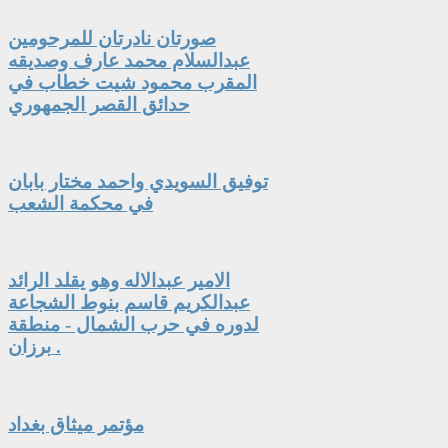
صورتان نادرتان للمرحومين
عبدالسلام محمد عارف وصديقه
المقرب محمود شيت خطاب في
حدائق القصر الجمهوري
توفيق السويدي واحمد مختار بابان
في محكمة الشعب
الامير عبدالاله وهو يقلد الرائد
عبدالكريم قاسم بنوط الشجاعة
لدوره في حرب الشمال - منطقة
برزان .
مؤتمر ميثاق بغداد