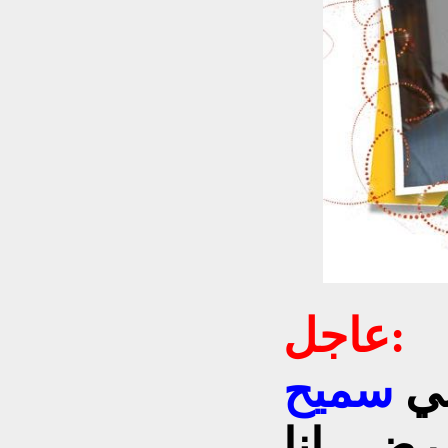
عاجل:
ني
سميح
ض...إنا