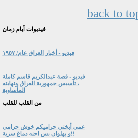
back to to
فيديوات
أيام زمان
فيديو - أخبار العراق عام/ ١٩٥٧
فيديو - قصة عبدالكريم قاسم كاملة
، تأسيس جمهورية العراق ونهايته
المأساوية
من
القلب للقلب
عمي أبختي حراميكم خوش حرامي
و بهلوان بس احنه دماغ سزية!!