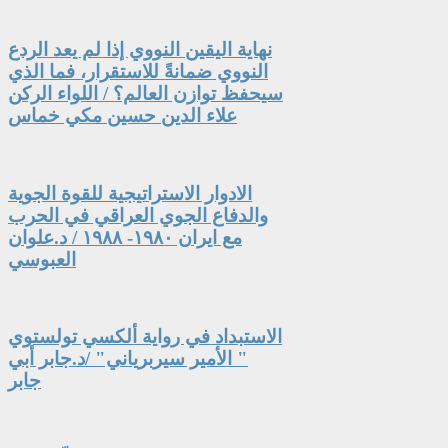
نهاية اليقين النووي إذا لم يعد الردع
النووي ضمانةً للاستقرار، فما الذي
سيحفظ توازن العالم؟ / اللواء الركن
علاء الدين حسين مكي خماس
الادوار الاستراتيجية للقوة الجوية
والدفاع الجوي العراقي في الحرب
مع ايران ١٩٨٠- ١٩٨٨ / د.علوان
العبوسي
الاستبداد في رواية ألكسي تولستوي
" الأمير سيربرياني" /د.جابر أبي
جابر