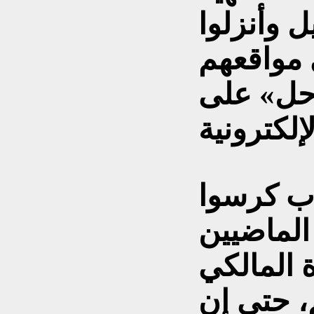
ل وأنزلوا
 مواقعهم
حل» على
ب كرسوا
الماضيين
 المالكي
 حتى إن