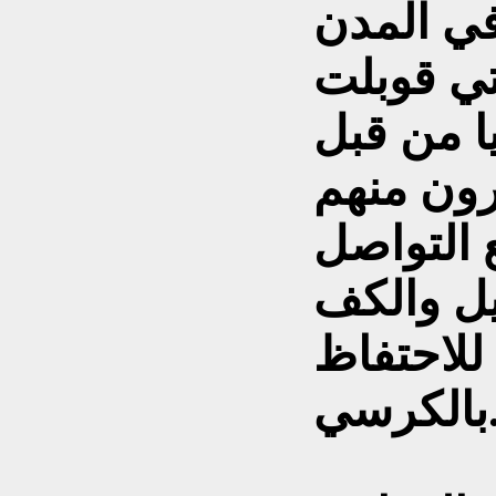
في المدن
تي قوبلت
ا من قبل
رون منهم
 التواصل
يل والكف
للاحتفاظ
كرسي.