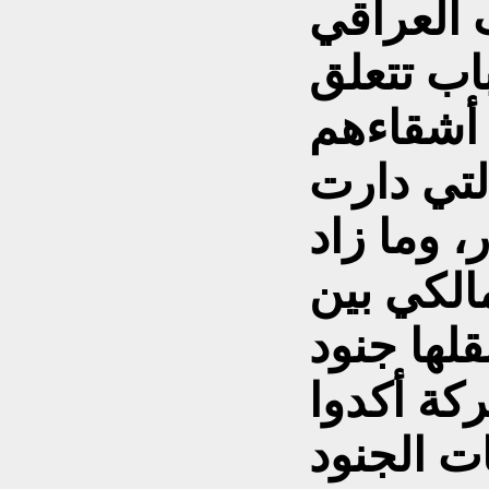
 العراقي
اب تتعلق
 أشقاءهم
لتي دارت
، وما زاد
الكي بين
قلها جنود
كة أكدوا
ت الجنود