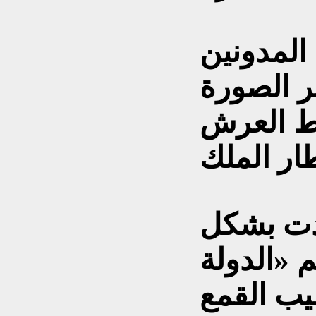
المدونين
 الصورة
قط العرش
تدت بشكل
 «الدولة
يب القمع