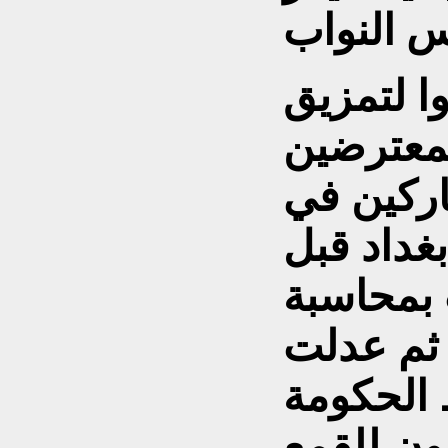
ا لتمزيق
لمعترضين
ركين في
غداد قبل
 بمحاسبة
 ثم عدلت
 الحكومة
ون للقمع