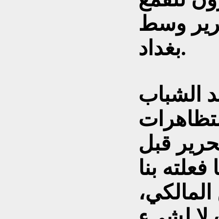
رير وسط
بغداد.
د الشباب
لتظاهرات
حرير قبل
فعلته بنا
 المالكي،
 لا لشيء