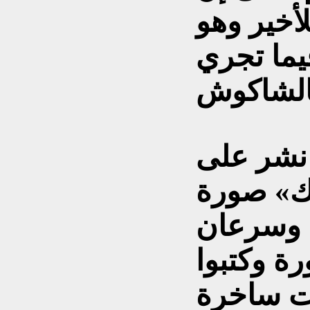
أخير وهو
ما تجري
 نشر على
ك» صورة
 وسرعان
رة وكتبوا