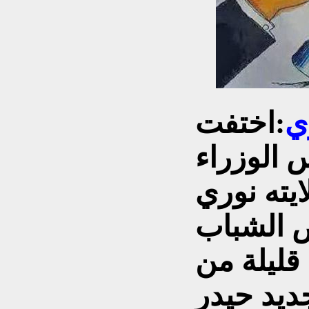
ي
:
اختفت
 الوزراء
ايته نوري
ض الشباب
قليلة من
ديد حيدر