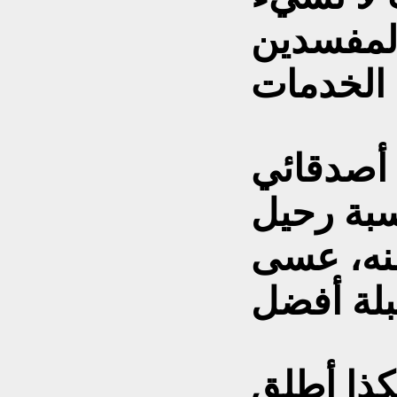
لمفسدين
أصدقائي
ناسبة رحيل
منه، عسى
كذا أطلق