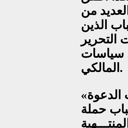
لعديد من
اب الذين
 التحرير
 سياسات
المالكي.
 الدعوة»
اب حملة
نتـــهية