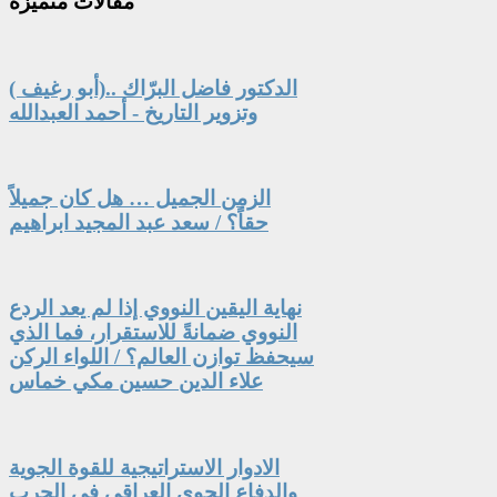
مقالات
متميزة
الدكتور فاضل البرّاك ..(أبو رغيف )
وتزوير التاريخ - أحمد العبدالله
الزمن الجميل … هل كان جميلاً
حقاً؟ / سعد عبد المجيد ابراهيم
نهاية اليقين النووي إذا لم يعد الردع
النووي ضمانةً للاستقرار، فما الذي
سيحفظ توازن العالم؟ / اللواء الركن
علاء الدين حسين مكي خماس
الادوار الاستراتيجية للقوة الجوية
والدفاع الجوي العراقي في الحرب