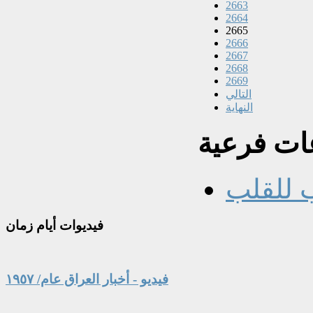
2663
2664
2665
2666
2667
2668
2669
التالي
النهاية
ت فرعية
 للقلب
فيديوات
أيام زمان
فيديو - أخبار العراق عام/ ١٩٥٧