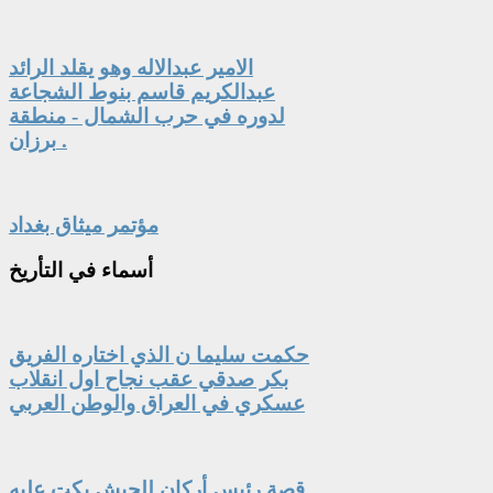
الامير عبدالاله وهو يقلد الرائد
عبدالكريم قاسم بنوط الشجاعة
لدوره في حرب الشمال - منطقة
برزان .
مؤتمر ميثاق بغداد
أسماء
في التأريخ
حكمت سليما ن الذي اختاره الفريق
بكر صدقي عقب نجاح اول انقلاب
عسكري في العراق والوطن العربي
قصة رئيس أركان للجيش بكت عليه