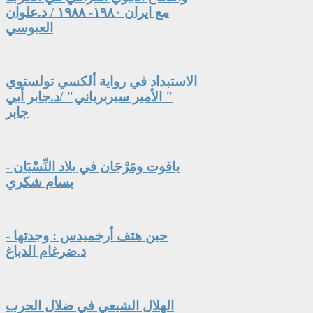
مع ايران ١٩٨٠- ١٩٨٨ / د.علوان
العبوسي
الاستبداد في رواية ألكسي تولستوي
" الأمير سيربرياني" /د.جابر أبي
جابر
ياقوت ومَرْجَان في بلاد النِّسْيَان -
بسام شكري
حين هتف أرخميدس : وجدتها -
د.ضرغام الدباغ
الهلال الشيعي في ضلال الحرب