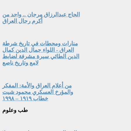
الحاج عبدالرزاق مرجان .. واحد من
أكرم رجال العراق
منارات ومحطات في تاريخ شرطة
العراق - اللواء جمال الدين كمال
الدين الطائي سيرة مشرفة لضابط
لامع وتاريخ ناصع
من أعلام العراق والأمة: المفكر
والمؤرخ العسكري محمود شيت
خطاب ١٩١٩ – ١٩٩٨
طب
وعلوم