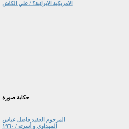
الامريكية الايرانية؟ / علي الكاش
حكاية
صورة
المرحوم العقيد فاضل عباس
المهداوي و أسرته / ١٩٦٠