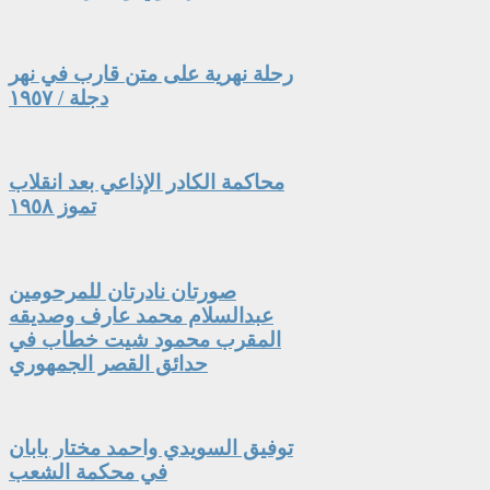
رحلة نهرية على متن قارب في نهر
دجلة / ١٩٥٧
محاكمة الكادر الإذاعي بعد انقلاب
تموز ١٩٥٨
صورتان نادرتان للمرحومين
عبدالسلام محمد عارف وصديقه
المقرب محمود شيت خطاب في
حدائق القصر الجمهوري
توفيق السويدي واحمد مختار بابان
في محكمة الشعب