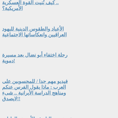
.. كيف بُنيت القوة العسكرية
الأمريكية؟
الأعياد والطقوس الدينية لليهود
العراقيين وانعكاساتها الاجتماعية
رحلة اختفاء أبو نضال بعد مسيرة
دموية!
فيديو مهم جدا / للمحسوبين على
العرب : ماذا يقول الفرس عنكم
ومناهج الدراسة الأيرانية .. شىء
لايصدق!!