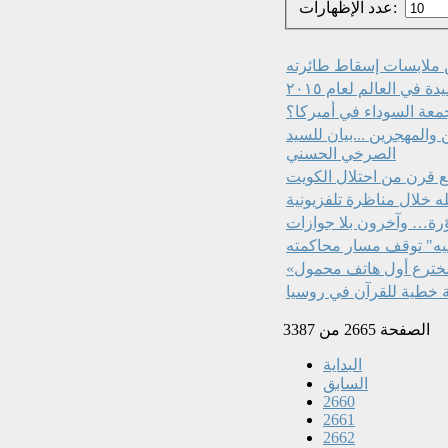
عدد الإظهارات:
ن ملابسات إسقاط طائرته
في العالم لعام ٢٠١٥
معة السوداء في أميركا؟
 والمهجرين ...بيان للسيد
الصرخي الحسني
ع قرن من احتلال الكويت
ه خلال مناظرة تلفزيونية
وّرة… وآخرون بلا جوازات
فيه" توقف مسار محاكمته
مخترع أول هاتف محمول
ة خطية للقرآن في روسيا
الصفحة 2665 من 3387
البداية
السابق
2660
2661
2662