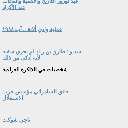
عيد نوروز التاريخ والأهمية والعادات
عند الأكراد
عملية وادي ألانة .. آب ١٩٨٨
فيديو / طارق بن زياد لم يحرق سفنه
لأنه أذكى من ذلك
شخصيات
في الذاكرة العراقية
فائق السامرائي مؤسس حزب
الاستقلال
ناجي شوكت