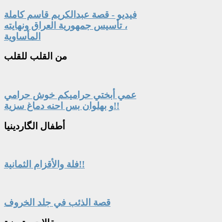
فيديو - قصة عبدالكريم قاسم كاملة
، تأسيس جمهورية العراق ونهايته
المأساوية
من
القلب للقلب
عمي أبختي حراميكم خوش حرامي
و بهلوان بس احنه دماغ سزية!!
أطفال
الگاردينيا
فلة والأقزام الثمانية!!
قصة الذئب في جلد الخروف