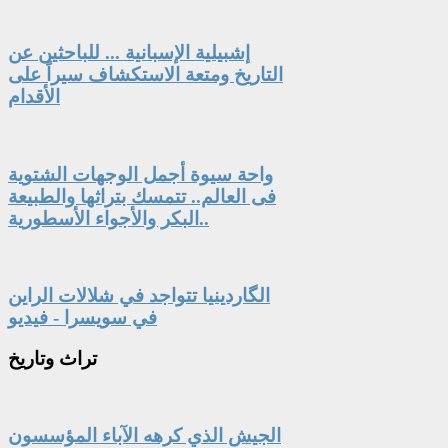
إشبيلية الإسبانية ... للباحثين عن
التاريخ ومتعة الاستكشاف سيراً على
الأقدام
واحة سيوة أجمل الوجهات الشتوية
فى العالم.. تتمسك بتراثها والطبيعة
البكر والأجواء الأسطورية..
الگاردينيا تتواجد في شلالات الراين
في سويسرا - فيديو
تراث
وتاريخ
الجيش الذي كرهه الآباء المؤسسون