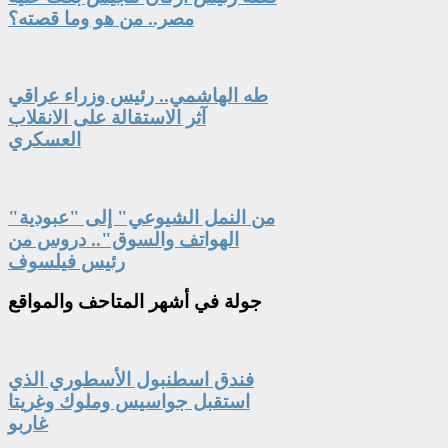
مصر.. من هو وما قصته؟
طه الهاشمي.. رئيس وزراء عراقي
آثر الاستقالة على الانقلاب
العسكري
"من النمل الشيوعي" إلى "عبودية
الهواتف والسوق".. دروس من
رئيس فيلسوف
جولة
في أشهر المتاحف والمواقع
فندق اسطنبول الأسطوري الذي
استقبل جواسيس وملوك وغريتا
غاربو