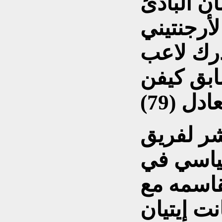
ن البادئ
أرجنتيني
ي (59)، وأدرك لاعب
ابق كيفن
شر لفريق
قياسي في
قاسمه مع