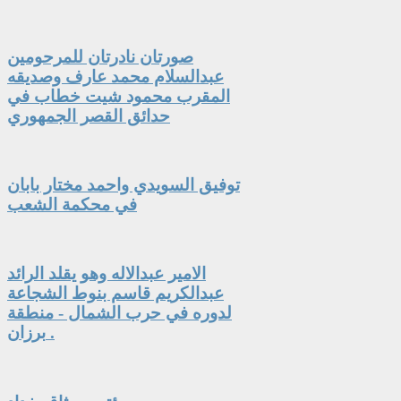
صورتان نادرتان للمرحومين
عبدالسلام محمد عارف وصديقه
المقرب محمود شيت خطاب في
حدائق القصر الجمهوري
توفيق السويدي واحمد مختار بابان
في محكمة الشعب
الامير عبدالاله وهو يقلد الرائد
عبدالكريم قاسم بنوط الشجاعة
لدوره في حرب الشمال - منطقة
برزان .