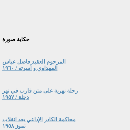
حكاية
صورة
المرحوم العقيد فاضل عباس
المهداوي و أسرته / ١٩٦٠
رحلة نهرية على متن قارب في نهر
دجلة / ١٩٥٧
محاكمة الكادر الإذاعي بعد انقلاب
تموز ١٩٥٨