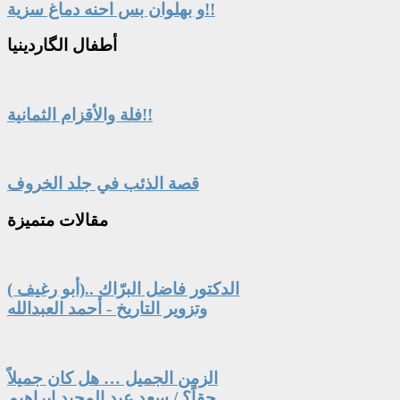
و بهلوان بس احنه دماغ سزية!!
أطفال
الگاردينيا
فلة والأقزام الثمانية!!
قصة الذئب في جلد الخروف
مقالات
متميزة
الدكتور فاضل البرّاك ..(أبو رغيف )
وتزوير التاريخ - أحمد العبدالله
الزمن الجميل … هل كان جميلاً
حقاً؟ / سعد عبد المجيد ابراهيم