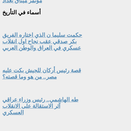
مؤتمر ميثاق بغداد
أسماء
في التأريخ
حكمت سليما ن الذي اختاره الفريق
بكر صدقي عقب نجاح اول انقلاب
عسكري في العراق والوطن العربي
قصة رئيس أركان للجيش بكت عليه
مصر.. من هو وما قصته؟
طه الهاشمي.. رئيس وزراء عراقي
آثر الاستقالة على الانقلاب
العسكري