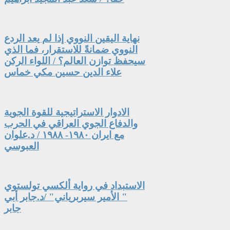
نهاية اليقين النووي إذا لم يعد الردع
النووي ضمانةً للاستقرار، فما الذي
سيحفظ توازن العالم؟ / اللواء الركن
علاء الدين حسين مكي خماس
الادوار الاستراتيجية للقوة الجوية
والدفاع الجوي العراقي في الحرب
مع ايران ١٩٨٠- ١٩٨٨ / د.علوان
العبوسي
الاستبداد في رواية ألكسي تولستوي
" الأمير سيربرياني" /د.جابر أبي
جابر