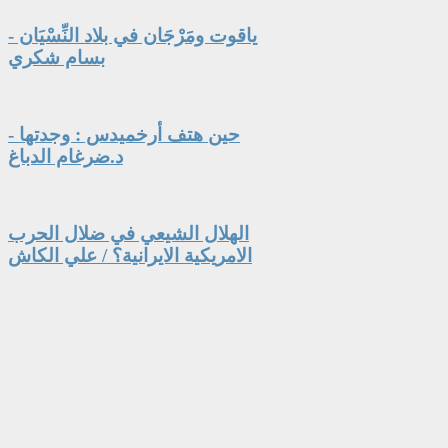
ياقوت ومَرْجَان في بلاد النِّسْيَان -
بسام شكري
حين هتف أرخميدس : وجدتها -
د.ضرغام الدباغ
الهلال الشيعي في ضلال الحرب
الامريكية الايرانية؟ / علي الكاش