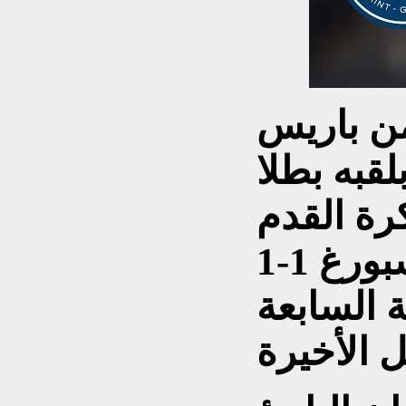
 باريس
قبه بطلا
رة القدم
بتعادله مع مضيفه ستراسبورغ 1-1
 السابعة