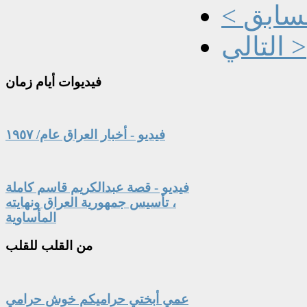
السابق
التالي >
فيديوات
أيام زمان
فيديو - أخبار العراق عام/ ١٩٥٧
فيديو - قصة عبدالكريم قاسم كاملة
، تأسيس جمهورية العراق ونهايته
المأساوية
من
القلب للقلب
عمي أبختي حراميكم خوش حرامي