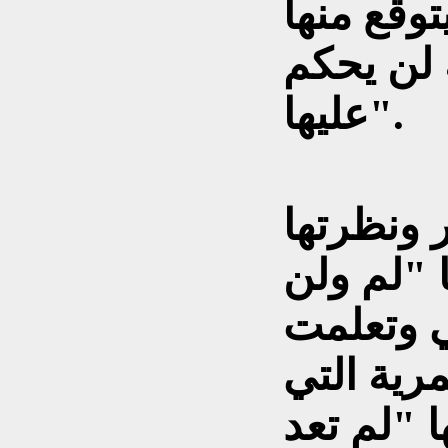
يتوقع منها
ه لن يحكم
عليها".
 ونظرتها
 "لم ولن
ي وتعلمت
مرية التي
 "لم تعد