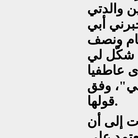
ن والدتي
برني أبي
ام ونصف
 شكّل لي
ى عاطفيا
تي"، وفق
قولها.
ت إلى أن
عتمد على