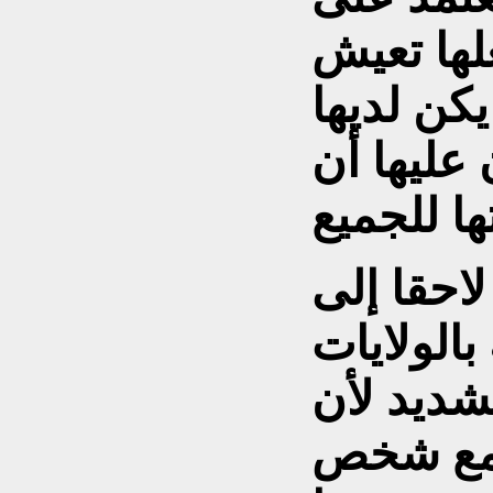
لها تعيش
كن لديها
عليها أن
احقا إلى
بالولايات
شديد لأن
ا مع شخص