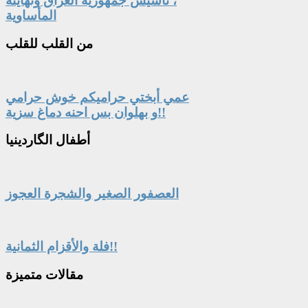
، تأسيس جمهورية العراق ونهايته
المأساوية
من
القلب للقلب
عمي أبختي حراميكم خوش حرامي
و بهلوان بس احنه دماغ سزية!!
أطفال
الگاردينيا
العصفور الصغير والشجرة العجوز
فلة والأقزام الثمانية!!
مقالات
متميزة