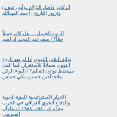
الدكتور فاضل البرّاك ..(أبو رغيف )
وتزوير التاريخ - أحمد العبدالله
الزمن الجميل … هل كان جميلاً
حقاً؟ / سعد عبد المجيد ابراهيم
نهاية اليقين النووي إذا لم يعد الردع
النووي ضمانةً للاستقرار، فما الذي
سيحفظ توازن العالم؟ / اللواء الركن
علاء الدين حسين مكي خماس
الادوار الاستراتيجية للقوة الجوية
والدفاع الجوي العراقي في الحرب
مع ايران ١٩٨٠- ١٩٨٨ / د.علوان
العبوسي