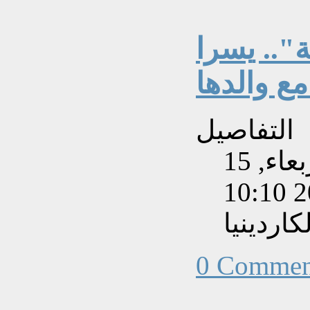
".. يسرا
 والدها
التفاصيل
تم إنشاءه بتاريخ الأربعاء, 15
اردينيا
0 Commen