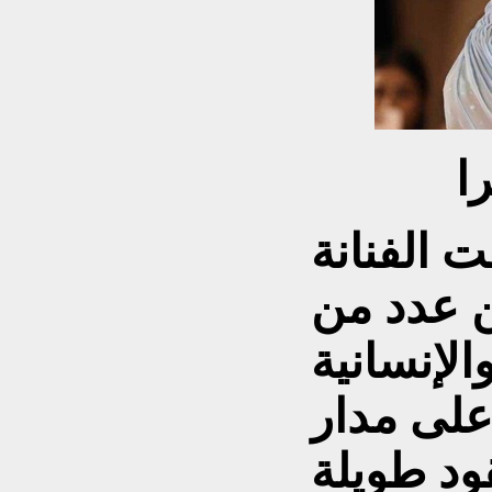
ا
ت الفنانة
 عدد من
لإنسانية
على مدار
ود طويلة