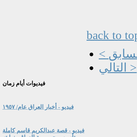
back to to
السابق
التالي >
فيديوات
أيام زمان
فيديو - أخبار العراق عام/ ١٩٥٧
فيديو - قصة عبدالكريم قاسم كاملة