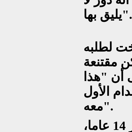
ق بها".
ت لطلبه
كن مقتنعة
ى أن "هذا
ام الأول
معه".
وأضافت"حين كنت بعمر 14 عاما،