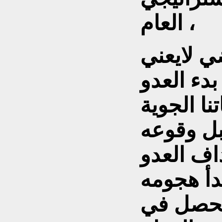
العام ،
ي لايعني
بدء العدو
نا الجوية
بل وقوعه
اف العدو
دأ هجومه
 يحصل في