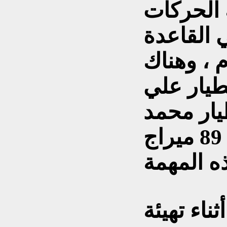
الحركات
ي القاعدة
م ، وهناك
لطيار علي
ار محمد
سليم احمد من السرب 89 ميراج
19 وفي أثناء تهيئة