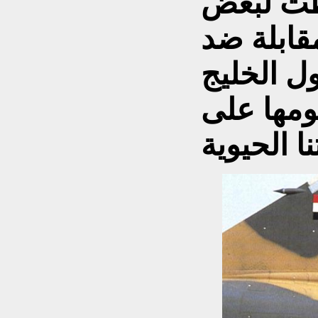
طت لبعض
قابلة ضد
ل الخليج
جومها على