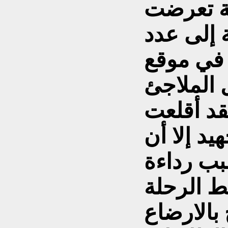
ية تعرضت
 إلى عدد
 في موقع
 الملاجئ
قد أقلعت
د إلا أن
بب رداءة
خط الرحلة
بالارضاع