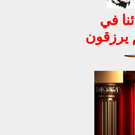
نا في
 يرزقون