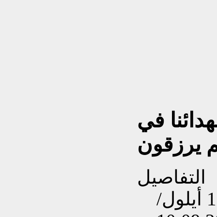
ومواقف / ح3 شهدائنا في
م يرزقون
التفاصيل
تم إنشاءه بتاريخ الأربعاء, 11 أيلول/