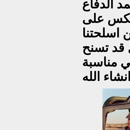
مد الدفاع
نعكس على
 من 50% من اسلحتنا
 قد تسنح
ي مناسبة