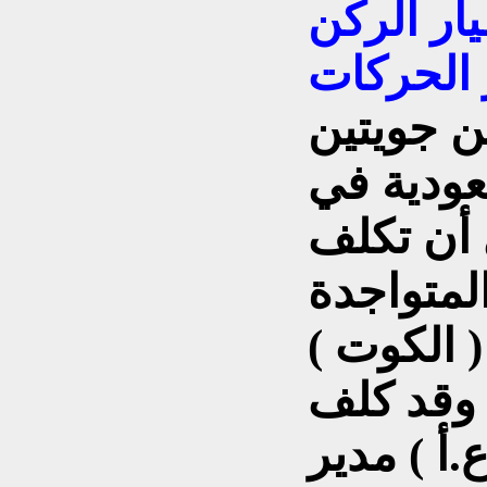
يار الركن
 الحركات
ن جويتين
ودية في
 أن تكلف
( الميراج ف1 ) المتواجدة
 الكوت )
 وقد كلف
.أ ) مدير