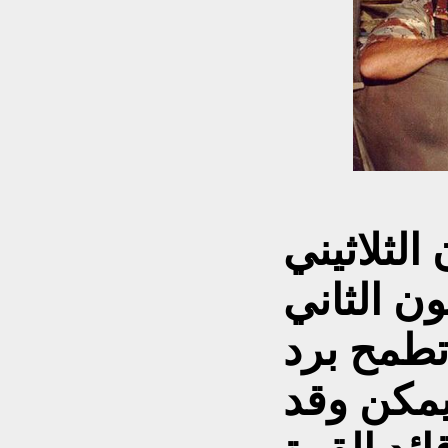
الثلاثيني
اق في 16/17 كانون الثاني
جوية تطمح برد
يمكن وقد