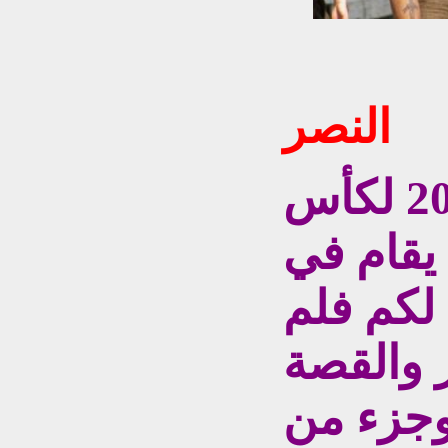
النصر
بمناسبة مونديال 2014 لكأس
 يقام في
 لكم فلم
 والقصة
وجزء من