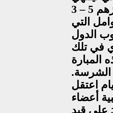
امل التي
ب الدول
ي في تلك
 المبارة
الشرسة.
يام اعتقل
بية أعضاء
َ على قيد