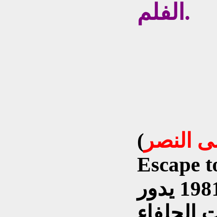
الفلم.
ى النصر
(
Escape t
هو فلم من إنتاج سنة 1981 يدور
الحلفاء