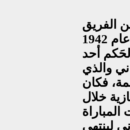
ن الفريق
الأوكراني في 9 أغسطس عام 1942
حَكم أحد
ني والذي
يمة، فكان
ازية خلال
 المباراة
ني لينتهي