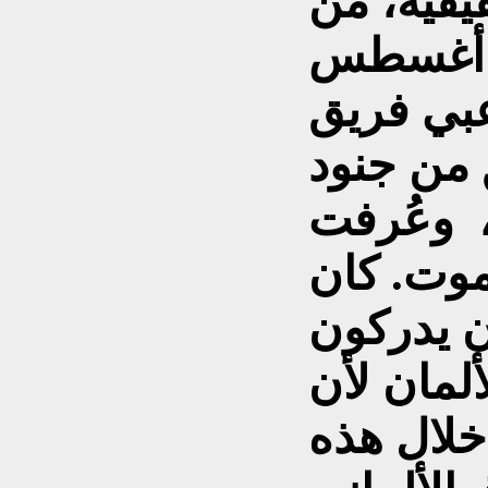
قية، من
ي أغسطس
 بين لاعبي فريق
 من جنود
ي، وعُرفت
لموت. كان
ون يدركون
لمان لأن
 خلال هذه