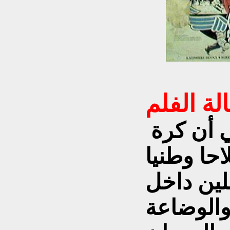
لة الفلم
 أن كرة
حا وطنيا
لين داخل
والوضاعة