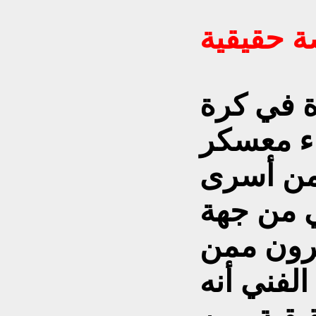
 حقيقية
ة في كرة
ء معسكر
 من أسرى
ي من جهة
يرون ممن
الفني أنه