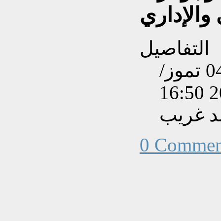
 والإداري
التفاصيل
تم إنشاءه بتاريخ السبت, 04 تموز/
 غريب
0 Commen