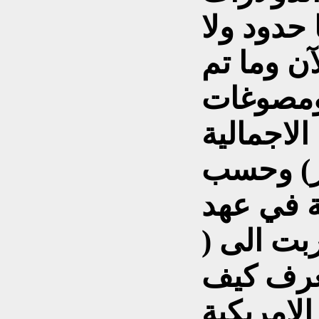
 حدود ولا
آن وما تم
 ومصوغات
الاجمالية
ر دولار) وحسب
ة في عهد
بت الى (
 يعرف كيف
لامريكية