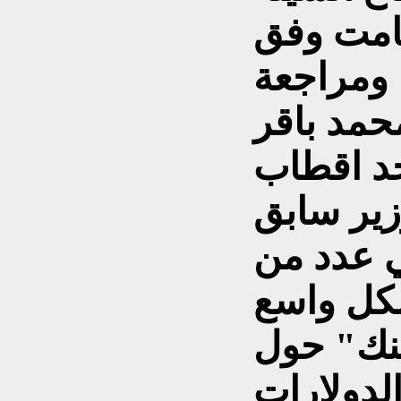
امت وفق
 ومراجعة
حمد باقر
حد اقطاب
زير سابق
 عدد من
كل واسع
ينك" حول
لدولارات