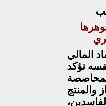
ب
وهرها
اري
د المالي
فسه نؤكد
المحاصصة
ز والمنتج
الفاسدين،