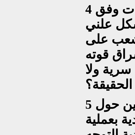
4 ــ هل ستجري محاكمات وفق
شكل علني
شعب على
راق قوته
سرية ولا
الحقيقة؟
5 ــ هل قطع الشك باليقين حول
ة بعملية
ة التوجه