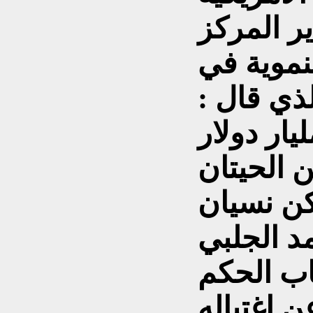
ر المركز
نموية في
لذي قال :
الي ( 60 ) مليار دولار
 الحيتان
كن نسيان
د الجلبي
د اقطاب الحكم
 اغتياله