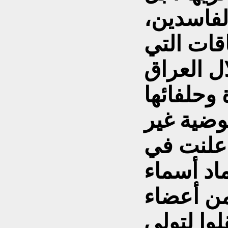
لفاسدين،
قات التي
ل العراق
وضية غير
أعلنت في
" اعتماد أسماء
من أعضاء
وا لتولي