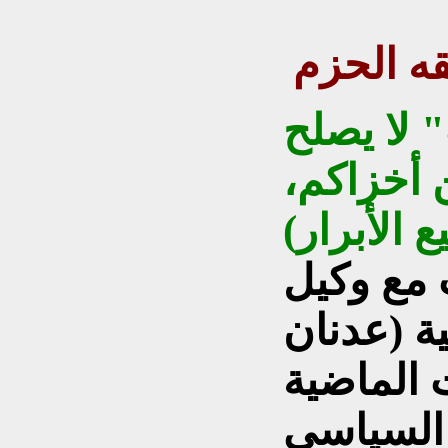
قه الحزم
 لا يصلح
ن أخزاكم،
 مع وكيل
ية (عدنان
ت الماضية
 السياسي