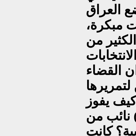
ع العراق
ت مبكرة،
لكثير من
لانتخابات
ن القضاء
لتمريرها
 كيف يفوز
لانتخابات ما يقارب (100) نائب من
بية؟ كانت