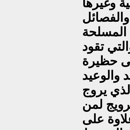
والفصائل
 المسلحة
التي تقود
لى حظيرة
لذي يروج
ويج لمن
لاوة على