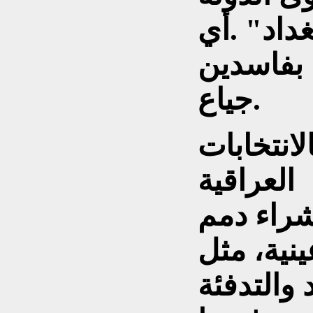
داد" .أي
 بفاسدين
جياع.
لانتخابات
العراقية
شراء دمم
ينية، مثل
 والتدفئة