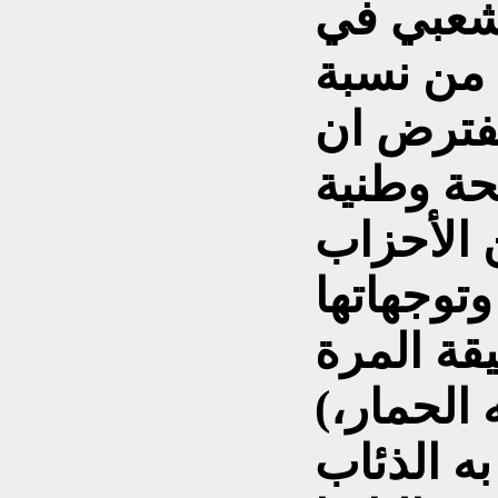
شعبي في
ع من نسبة
فترض ان
حة وطنية
 الأحزاب
قة المرة
(شعب الخراف، يتقدمه الحمار،