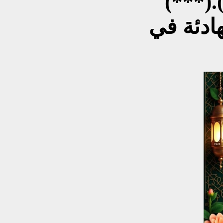
***).(خَفِرَة)؛صفة تطلق على
هادئة في