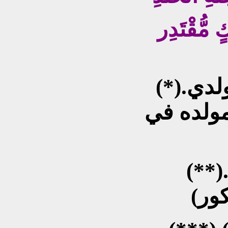
ٍ مُّقْتَدِر
(*).هذه القصيدة مهداة إلى ولدي
مولده في
**).هما حفيديَّ العزيزين؛