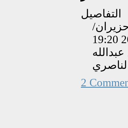
التفاصيل
نشاءه بتاريخ الأحد, 14 حزيران/
بدالله
لناصري
2 Commen