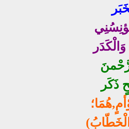
خَبَر
ُؤنِسُنِي
 وَالْكَدَر
رَّحْمنَ
ِحٍ ذَكَر
ْأمٍ,هُمَا؛