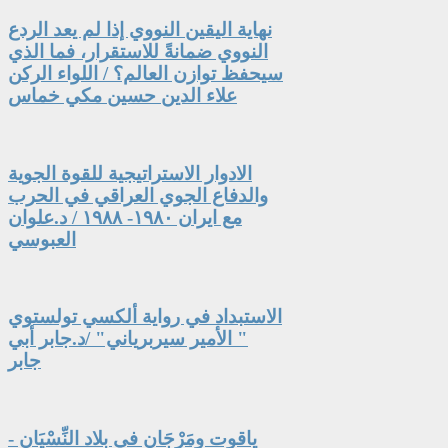
نهاية اليقين النووي إذا لم يعد الردع
النووي ضمانةً للاستقرار، فما الذي
سيحفظ توازن العالم؟ / اللواء الركن
علاء الدين حسين مكي خماس
الادوار الاستراتيجية للقوة الجوية
والدفاع الجوي العراقي في الحرب
مع ايران ١٩٨٠- ١٩٨٨ / د.علوان
العبوسي
الاستبداد في رواية ألكسي تولستوي
" الأمير سيربرياني" /د.جابر أبي
جابر
ياقوت ومَرْجَان في بلاد النِّسْيَان -