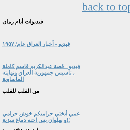
back to to
فيديوات
أيام زمان
فيديو - أخبار العراق عام/ ١٩٥٧
فيديو - قصة عبدالكريم قاسم كاملة
، تأسيس جمهورية العراق ونهايته
المأساوية
من
القلب للقلب
عمي أبختي حراميكم خوش حرامي
و بهلوان بس احنه دماغ سزية!!