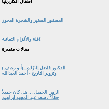
أطفال
الگاردينيا
العصفور الصغير والشجرة العجوز
فلة والأقزام الثمانية!!
مقالات
متميزة
الدكتور فاضل البرّاك ..(أبو رغيف )
وتزوير التاريخ - أحمد العبدالله
الزمن الجميل … هل كان جميلاً
حقاً؟ / سعد عبد المجيد ابراهيم