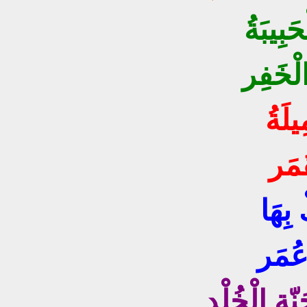
َبِيبَةُ
يلَةُ
َمَر
بِهَا
 عُمَر
ِ الْخُلْدِ