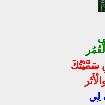
َى
ْعُمُر
سَمَّيْتُكَ
الْأَثَر
ُ لِي