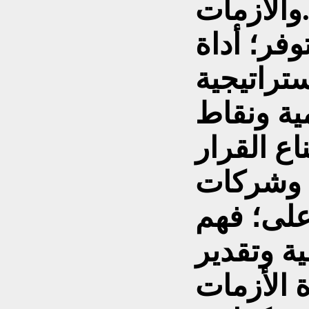
الأزمات.
فر؛ أداة
ستراتيجية
ية ونقاط
اع القرار
 وشركات
على؛ فهم
ية وتقدير
 الأزمات