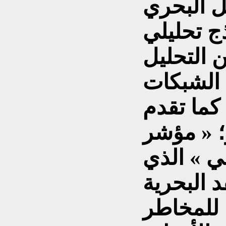
ل البحري
ج تحليلي
 التحليل
 الشبكات
 كما تقدم
و؛ « مؤشر
مي » الذي
 البحرية
 للمخاطر