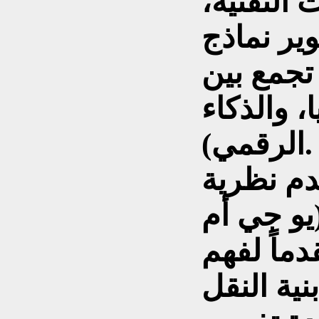
 التقنية،
ير نماذج
تجمع بين
، والذكاء
الرقمي).
دم نظرية
يو جي أم
قدماً لفهم
نية النقل