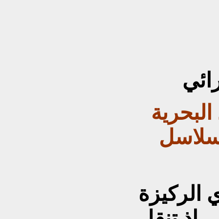
البحرية
سلاسل
 الركيزة
، إذ تنقل