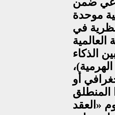
اعي ضمن
نظرية في
 العالمية
ين الذكاء
الهرمية)،
غرافي أو
 المنطلق
م «العقد