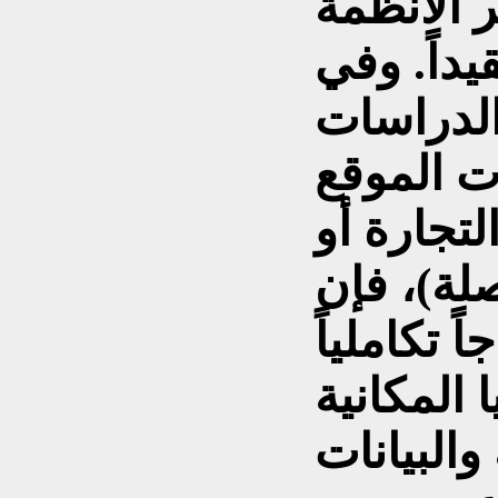
 الأنظمة
يداً. وفي
لدراسات
ت الموقع
لتجارة أو
لة)، فإن
 تكاملياً
 المكانية
والبيانات