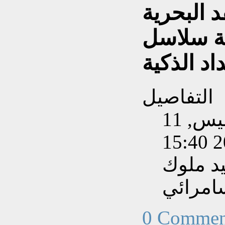
د البحرية
ة سلاسل
داد الذكية
التفاصيل
تم إنشاءه بتاريخ الخميس, 11
د ملوك
امرائي
0 Commen