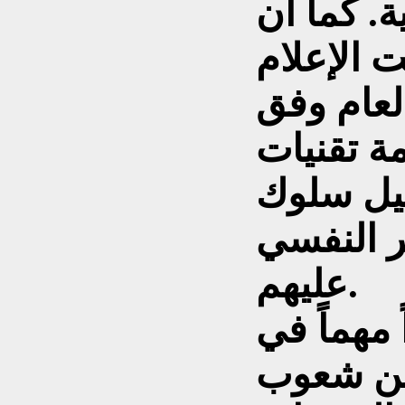
. كما أن
 الإعلام
لعام وفق
ة تقنيات
يل سلوك
ر النفسي
عليهم.
 مهماً في
بين شعوب