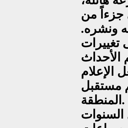
عة هائلة،
جزءاً من
له ونشره.
ى تغييرات
 الأحداث
ل الإعلام
م مستقبل
المنطقة.
السنوات