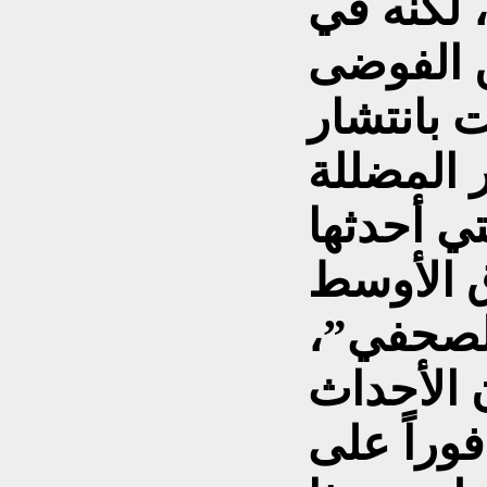
 لكنه في
 الفوضى
 بانتشار
تي أحدثها
ق الأوسط
لصحفي”،
 الأحداث
وراً على