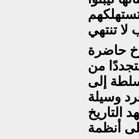
تستهلكهم
خ حاضرة
تجددًا من
سلطة إلى
رد وسيلة
د التاريخ
لى أنظمة