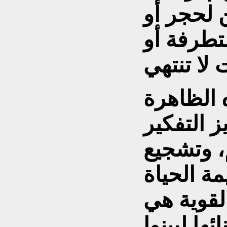
ن لحجر أو
متطرفة أو
 الظاهرة
ز التفكير
، وتشجيع
مة الحياة
القوية هي
ها ليبنوا