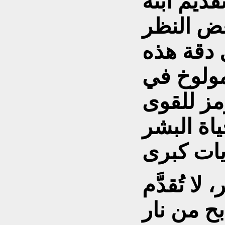
ديم ابنه
بغض النظر
 دقة هذه
مولوخ في
رمز للقوى
ياة البشر
لا تُقدَّم
بح من نار