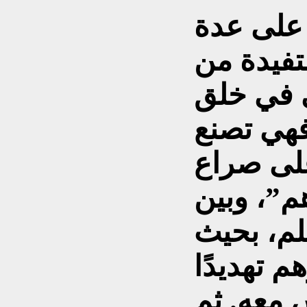
 على عدة
تفيدة من
ي في خلق
فهي تصنع
على صراع
م”، وبين
لم، بحيث
م تهديدًا
ش معه. ثم