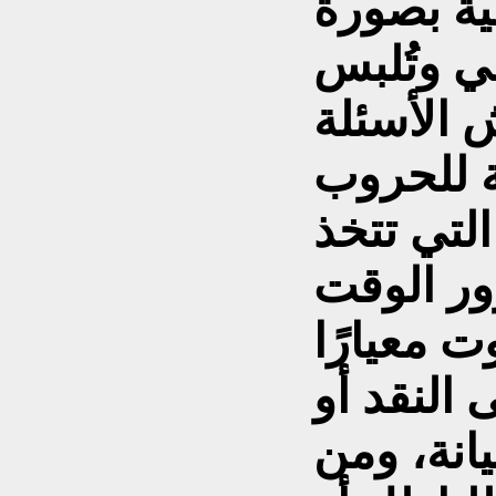
ة بصورة
ضي وتُلبس
ش الأسئلة
ية للحروب
التي تتخذ
ور الوقت
ت معيارًا
ى النقد أو
يانة، ومن