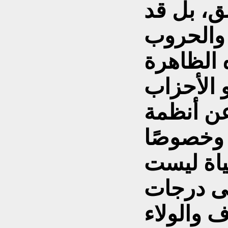
ق، بل قد
 والحروب
 الظاهرة
 الأحزاب
 عن أنظمة
، وخصوصًا
ياة ليست
ى درجات