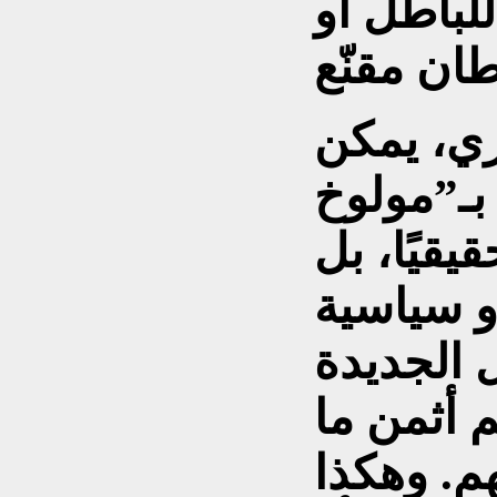
 للباطل أو
زي، يمكن
بـ”مولوخ
يقيًا، بل
و سياسية
 الجديدة
 أثمن ما
م. وهكذا