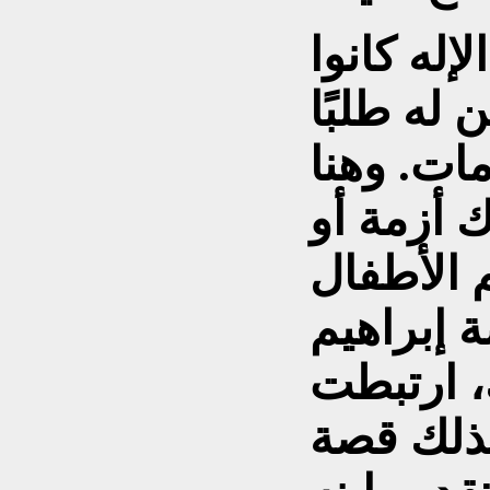
إله كانوا
 له طلبًا
مات. وهنا
 أزمة أو
م الأطفال
 إبراهيم
، ارتبطت
ذلك قصة