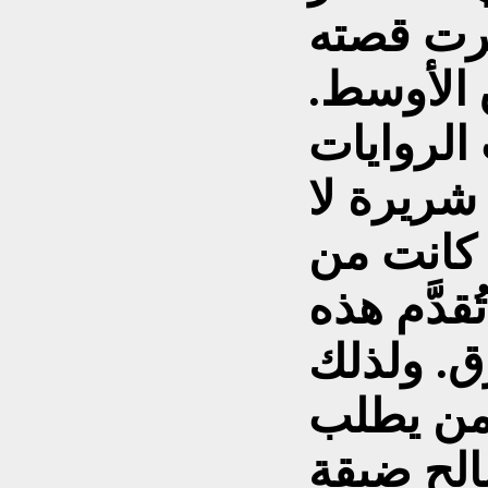
تشرت قصته
الأوسط.
الروايات
 شريرة لا
ا كانت من
قدَّم هذه
ق. ولذلك
من يطلب