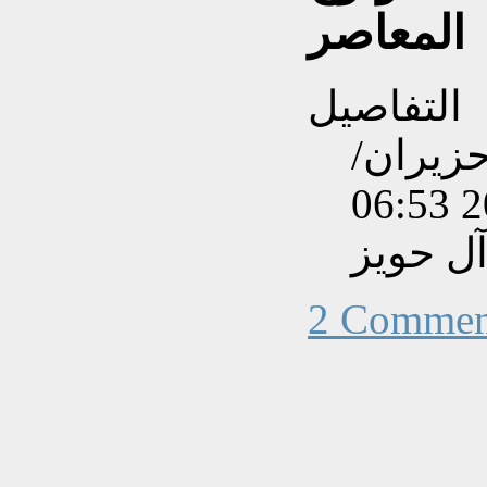
المعاصر
التفاصيل
نشاءه بتاريخ الثلاثاء, 09 حزيران/
آل حويز
2 Commen