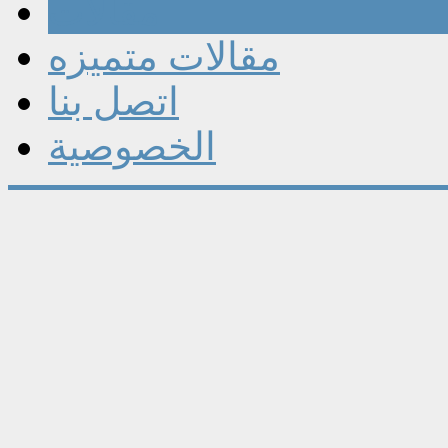
مقالات
مقالات متميزه
اتصل بنا
الخصوصية