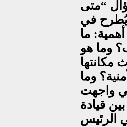
ال “متى
ُطرح في
أهمية: ما
؟ وما هو
 مكانتها
منية؟ وما
تي واجهت
ين قيادة
ي الرئيس