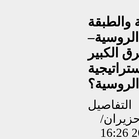
 والطبقة
الروسية–
رق الكبير
تراتيجية
الروسية؟
التفاصيل
نشاءه بتاريخ الثلاثاء, 03 حزيران/