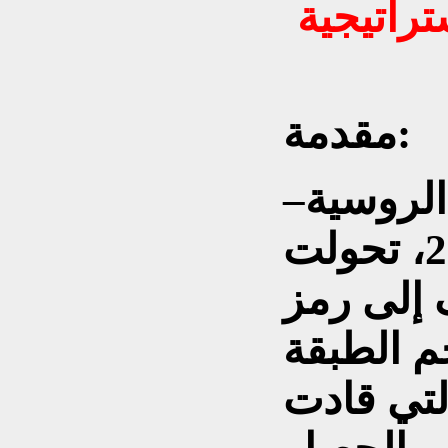
راتيجية
مقدمة:
الروسية–
الأوكرانية في فبراير 2022، تحولت
 إلى رمز
م الطبقة
لتي قادت