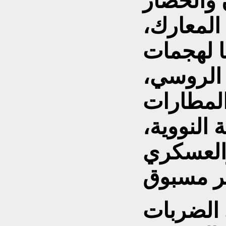
 والحصار
المعارك،
يا لهجمات
الروسي،
المطارات
 النووية،
العسكري
ى الضربات