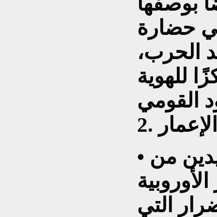
ا بوصفها
ي حضارة
د الحرب،
ا للهوية
• ستكون كييف أول المستفيدين من
لأوروبية
ضرار التي