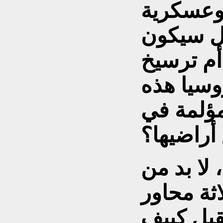
 وعسكرية
ل سيكون
أم ترسيخ
سيا هذه
مؤلمة في
راضيها؟
 لا بد من
اثة محاور
تقبل كييف