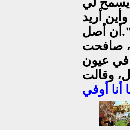
 يسمح لي
وأين أريد
 أصل."
، صافحت
 في عيون
ل، وقالت
 أنا أوفي