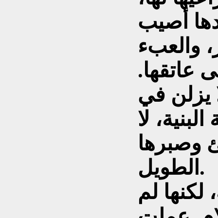
دها أصيب
 والعبء
ى عاتقها.
ا يزلن في
لبنية، لا
ئ وصبرها
الطويل.
لكنها لم
ام. عملت