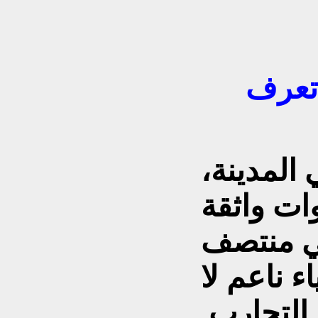
 تعرف
 المدينة،
ات واثقة
في منتصف
اء ناعم لا
 التجارب.