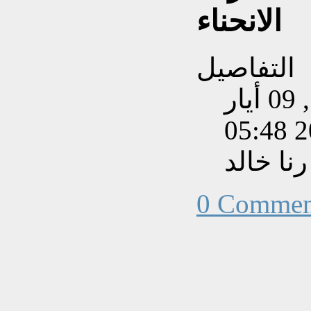
الانحناء
التفاصيل
تم إنشاءه بتاريخ الجمعة, 09 أيار
202
نا خالد
0 Commen