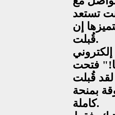
تواصل مع
نت تستعد
ميزها إن
قُبلت.
 إلكتروني
ا!" فتحت
لقد قُبلت
قة بمنحة
كاملة.