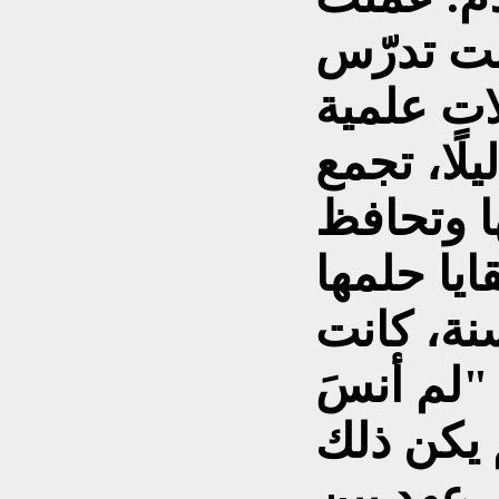
نت تدرّس
ات علمية
لًا، تجمع
ها وتحافظ
نة، كانت
"لم أنسَ
 يكن ذلك
 عهد بين