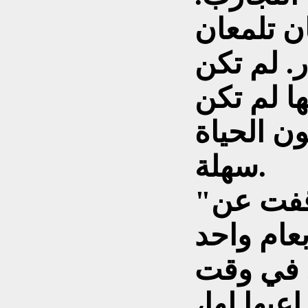
ن تلمعان
. لم تكن
ها لم تكن
ون الحياة
سهلة.
"رُبى" كانت قد توقفت عن
عام واحد
. في وقت
عيها لها،