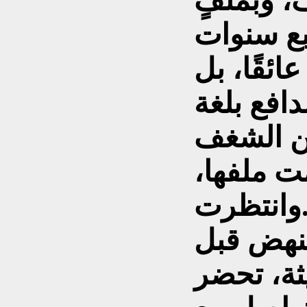
، وبملفٍ
ائقًا، بل
دافع بلغة
ن الشغف
ت ملفها،
تظرت.
تنهض قبل
يثة، تحضر