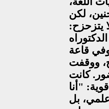
ات اللغة،
حنين، لكن
ا يتزحزح:
في قاعة
ج، ووقفت
ور. كانت
وية: "أنا
لمي، بل