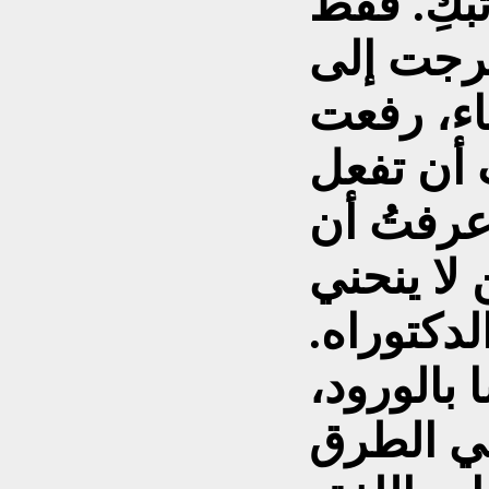
بكِ. فقط
رجت إلى
ء، رفعت
ت أن تفعل
رفتُ أن
دكتوراه.
بالورود،
في الطرق