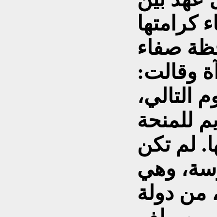
ظة صفاء
ة وقالت:
 التالي،
م للمنحة
. لم تكن
سة، وهي
، من دولة