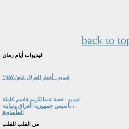
back to to
فيديوات
أيام زمان
فيديو - أخبار العراق عام/ ١٩٥٧
فيديو - قصة عبدالكريم قاسم كاملة
، تأسيس جمهورية العراق ونهايته
المأساوية
من
القلب للقلب