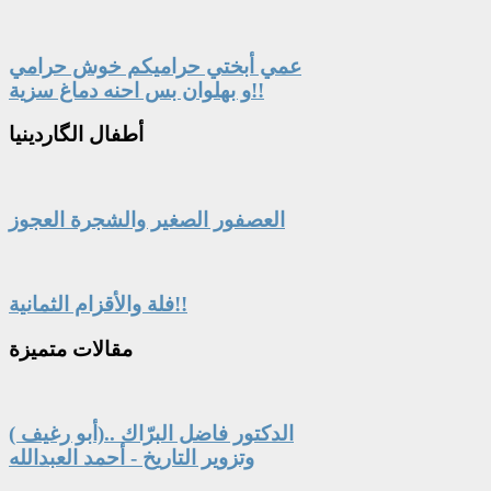
عمي أبختي حراميكم خوش حرامي
و بهلوان بس احنه دماغ سزية!!
أطفال
الگاردينيا
العصفور الصغير والشجرة العجوز
فلة والأقزام الثمانية!!
مقالات
متميزة
الدكتور فاضل البرّاك ..(أبو رغيف )
وتزوير التاريخ - أحمد العبدالله