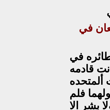
عان في
ائره في
نت قادمه
لهما فلم
ا بشر الا