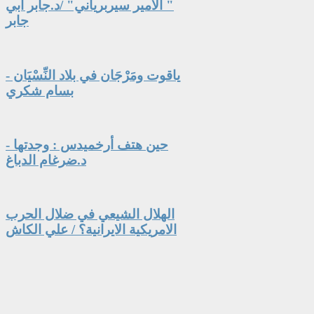
" الأمير سيربرياني" /د.جابر أبي
جابر
ياقوت ومَرْجَان في بلاد النِّسْيَان -
بسام شكري
حين هتف أرخميدس : وجدتها -
د.ضرغام الدباغ
الهلال الشيعي في ضلال الحرب
الامريكية الايرانية؟ / علي الكاش