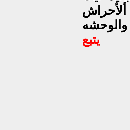
 ألأحراش
يتبع