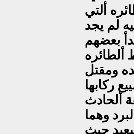
ئره ألتي
يه لم يجد
دأ بعضهم
ألطائره
ده ومقتل
ة ألحادث
برد وهما
بعيد حيث