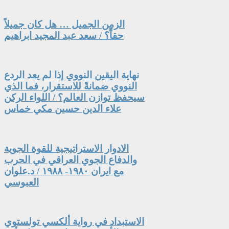
الزمن الجميل … هل كان جميلاً
حقاً؟ / سعد عبد المجيد ابراهيم
نهاية اليقين النووي إذا لم يعد الردع
النووي ضمانةً للاستقرار، فما الذي
سيحفظ توازن العالم؟ / اللواء الركن
علاء الدين حسين مكي خماس
الادوار الاستراتيجية للقوة الجوية
والدفاع الجوي العراقي في الحرب
مع ايران ١٩٨٠- ١٩٨٨ / د.علوان
العبوسي
الاستبداد في رواية ألكسي تولستوي