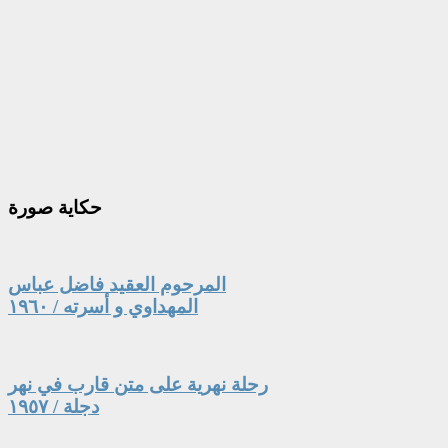
حكاية
صورة
المرحوم العقيد فاضل عباس
المهداوي و أسرته / ١٩٦٠
رحلة نهرية على متن قارب في نهر
دجلة / ١٩٥٧