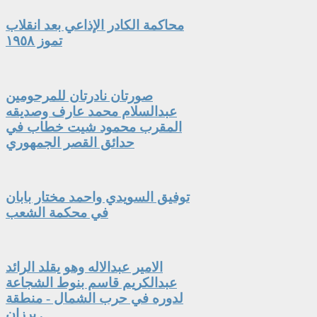
محاكمة الكادر الإذاعي بعد انقلاب
تموز ١٩٥٨
صورتان نادرتان للمرحومين
عبدالسلام محمد عارف وصديقه
المقرب محمود شيت خطاب في
حدائق القصر الجمهوري
توفيق السويدي واحمد مختار بابان
في محكمة الشعب
الامير عبدالاله وهو يقلد الرائد
عبدالكريم قاسم بنوط الشجاعة
لدوره في حرب الشمال - منطقة
برزان .