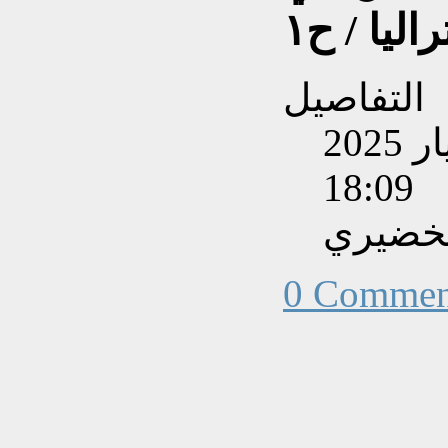
اليا / ح١
التفاصيل
تم إنشاءه بتاريخ الأحد, 04 أيار 2025
18:09
لخضيري
0 Commen