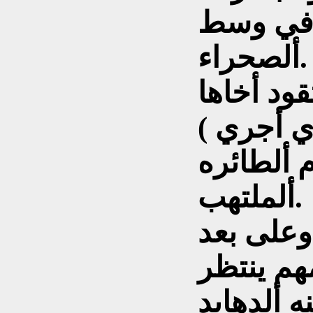
 في وسط
ألصحراء.
قود أخاها
 أجري )
 ألطائره
ألملتهب.
وعلى بعد
هم ينتظر
 ألدهايد