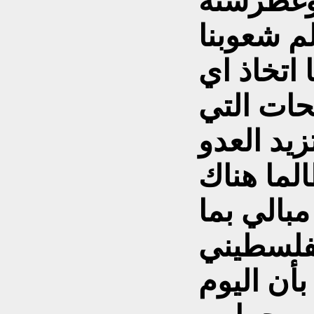
 وغطرسته
لم شعوبنا
 اتخاذ اي
حات التي
زيد العدو
ما هناك
بالي بما
بأن اليوم