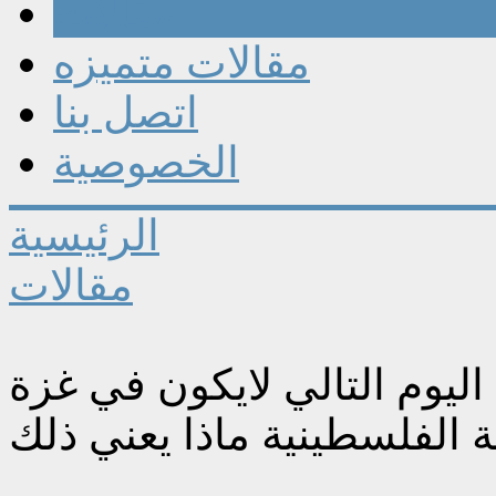
مقالات
مقالات متميزه
اتصل بنا
الخصوصية
الرئيسية
مقالات
اليوم التالي لايكون في غزة
الفلسطينية ماذا يعني ذلك