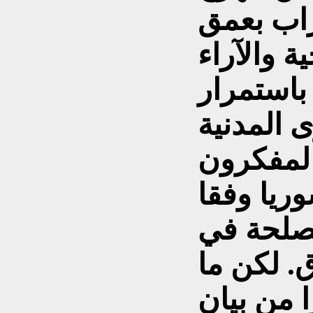
راب بعمق
ة والآراء
باستمرار
 المدنية
لمفكرون
ريا وفقا
مصلحة في
ق. لكن ما
 من بيان