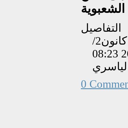
 الشعبوية
التفاصيل
تم إنشاءه بتاريخ الإثنين, 06 كانون2/
لياسري
0 Commen