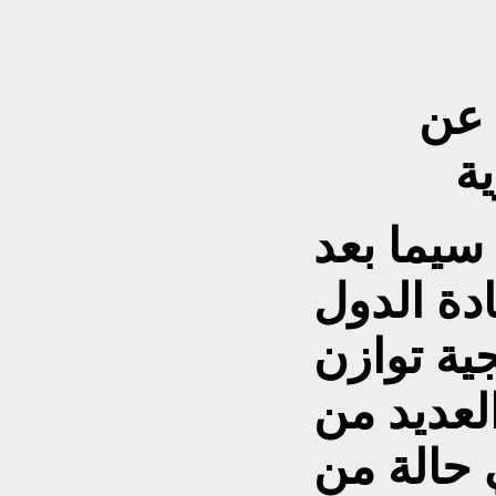
 عن
ية
سيما بعد
دة الدول
ية توازن
لعديد من
 حالة من