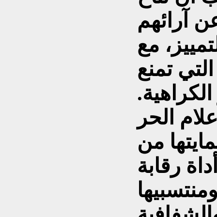
عن آرائهم
مييز، مع
 التي تمنع
لكراهية.
علام الحر
ايتها من
داة رقابة
والشفافية