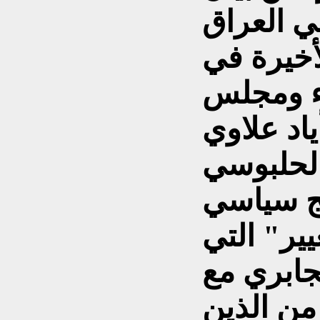
ي العراق
أخيرة في
اء ومجلس
ياد علاوي
الحلبوسي
مج سياسي
ير" التي
لجابري مع
من الذين