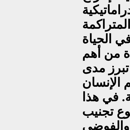
راماتيكية
ي الحياة
ة من أهم
تبرز مدى
 الإنسان
ة. في هذا
وع تجنيب
والفوضى