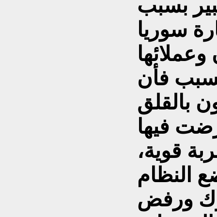
بير بسبب
رة سوريا
وعملائها
لسبب فأن
ن بالقلق
رضت فيها
ربة قوية،
 النظام
وك ورفض