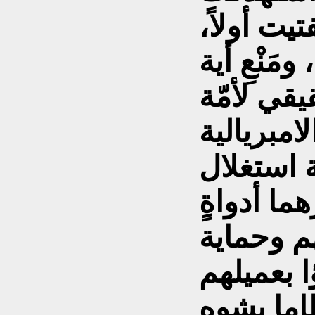
تيت أولاً،
مَنْعِ أية
يقي لأمّة
مبريالية
ة استغلال
ما أدواةٍ
هم وحماية
 بعميلهم
ما يشوه