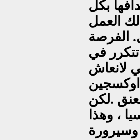
افها بكل
لك العمل
. الفرصة
تتكرر في
لي لانعاش
اوكسجين
لعنق .لكن
يا ، وهذا
 وسيرورة