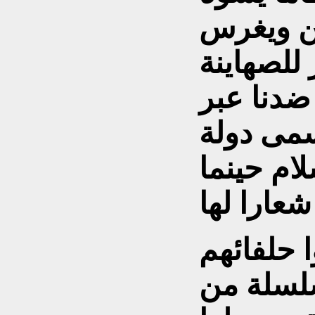
ين ويغرس
للصهاينة
ضدنا عبر
مى دولة
لام حينما
ا حلفائهم
لسلة من