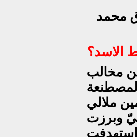
اق محمد
ط الاسد؟
ين مخالب
المصطنعة
ين ملالي
يّ وبرزت
 استهدفت