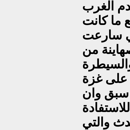
دم الغرب
 ما كانت
تي سارعت
صهاينة من
السيطرة
على غزة
 سبق وان
لاستفادة
ث والتي