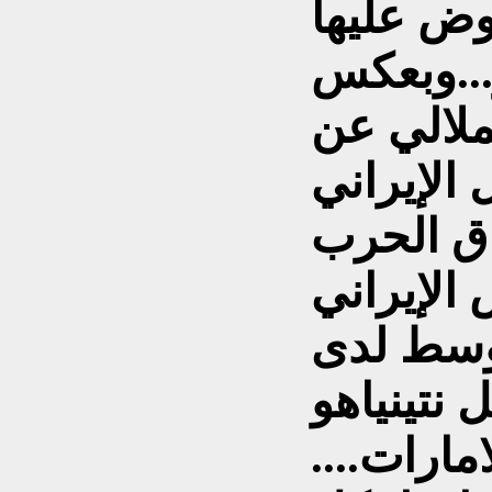
ض عليها
...وبعكس
ملالي عن
الإيراني
اق الحرب
 الإيراني
توسط لدى
 نتينياهو
مارات....