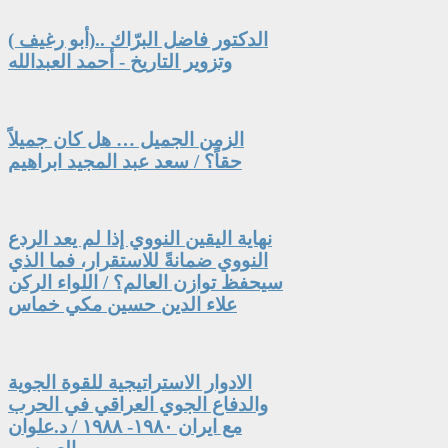
الدكتور فاضل البرّاك ..(أبو رغيف )
وتزوير التاريخ - أحمد العبدالله
الزمن الجميل … هل كان جميلاً
حقاً؟ / سعد عبد المجيد ابراهيم
نهاية اليقين النووي إذا لم يعد الردع
النووي ضمانةً للاستقرار، فما الذي
سيحفظ توازن العالم؟ / اللواء الركن
علاء الدين حسين مكي خماس
الادوار الاستراتيجية للقوة الجوية
والدفاع الجوي العراقي في الحرب
مع ايران ١٩٨٠- ١٩٨٨ / د.علوان