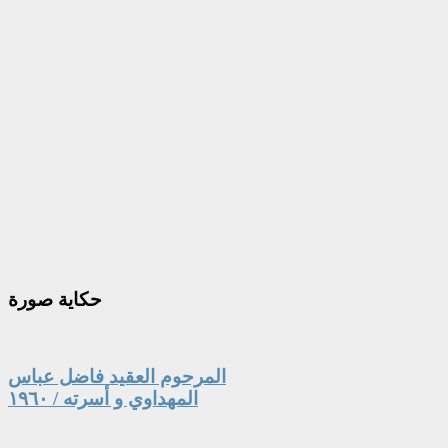
حكاية
صورة
المرحوم العقيد فاضل عباس
المهداوي و أسرته / ١٩٦٠