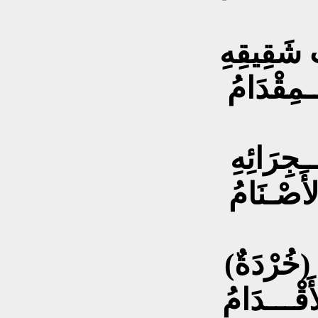
ِ شَقِيقِهِ
ـمِقْدَامُ
ـجِرَائِهِ
أَصْـنَامُ
 (خُرْدَةٌ)
َقْـــدَامُ