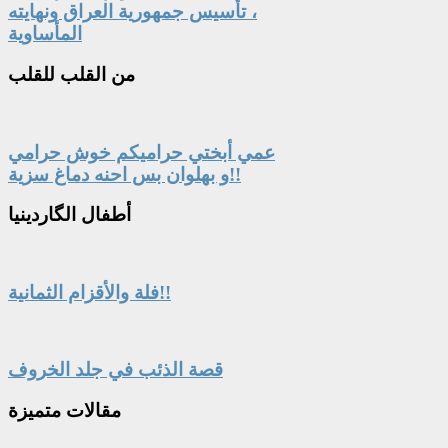
، تأسيس جمهورية العراق ونهايته
المأساوية
من
القلب للقلب
عمي أبختي حراميكم خوش حرامي
و بهلوان بس احنه دماغ سزية!!
أطفال
الگاردينيا
فلة والأقزام الثمانية!!
قصة الذئب في جلد الخروف
مقالات
متميزة