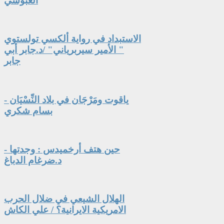
العبوسي
الاستبداد في رواية ألكسي تولستوي
" الأمير سيربرياني" /د.جابر أبي
جابر
ياقوت ومَرْجَان في بلاد النِّسْيَان -
بسام شكري
حين هتف أرخميدس : وجدتها -
د.ضرغام الدباغ
الهلال الشيعي في ضلال الحرب
الامريكية الايرانية؟ / علي الكاش