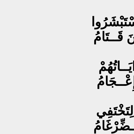
ْتَبْشَرُوا
َ قَــتَامُ
يَــاتُهُمْ
إِعْــجَامُ
ِتَخْتَفِي
ـضِّرْغَامُ