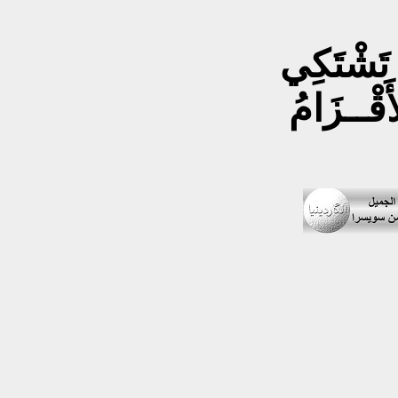
ْ تَشْتَكِي
َقْــزَامُ