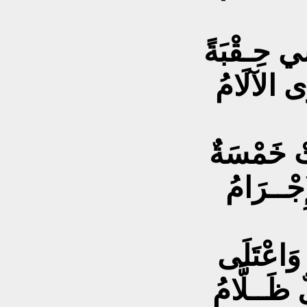
ي حِـقْبَةً
ى الآلَامُ
تْ خَمْسَةٌ
ِجْــرَامُ
 وَاعْتَلَى
 ظَــلَّامُ