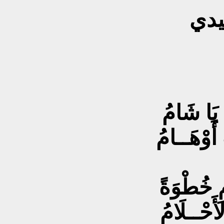
يدي
 يَا شَامُ
 أَوْهَــامُ
مِ خُطْوَةً
أَحْــلَامُ